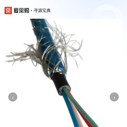
寻源宝典
‹
›