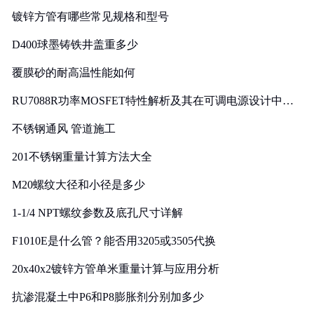
镀锌方管有哪些常见规格和型号
D400球墨铸铁井盖重多少
覆膜砂的耐高温性能如何
RU7088R功率MOSFET特性解析及其在可调电源设计中的
实践
不锈钢通风 管道施工
201不锈钢重量计算方法大全
M20螺纹大径和小径是多少
1-1/4 NPT螺纹参数及底孔尺寸详解
F1010E是什么管？能否用3205或3505代换
20x40x2镀锌方管单米重量计算与应用分析
抗渗混凝土中P6和P8膨胀剂分别加多少