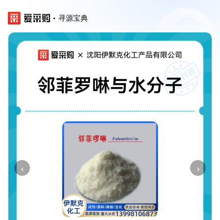
寻源宝典
‹
›