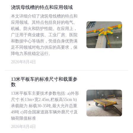
浇筑母线槽的特点和应用领域
本文详细介绍了浇筑母线槽的特点和
应用领域。其特点包括良好的电气、
机械、防火和防护性能。在应用上，
广泛用于商业建筑、工业厂房、医院
和数据中心等场所，凭借自身优势满
足不同领域对电力供应的高要求，保
障电力系统稳定运行。
2026年8月4日
13米平板车的标准尺寸和载重参
数
13米平板车主要技术参数包括: a)外形
尺寸:长13m×宽2.45m,栏板高55cm b)
承载能力:标载30-35吨,最大允许总重
49吨 c)符合国家道路车辆外廓尺寸及
轴荷限值标准
2026年8月4日