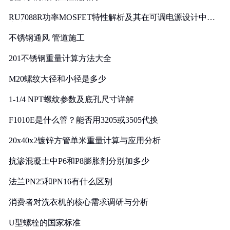
RU7088R功率MOSFET特性解析及其在可调电源设计中的
实践
不锈钢通风 管道施工
201不锈钢重量计算方法大全
M20螺纹大径和小径是多少
1-1/4 NPT螺纹参数及底孔尺寸详解
F1010E是什么管？能否用3205或3505代换
20x40x2镀锌方管单米重量计算与应用分析
抗渗混凝土中P6和P8膨胀剂分别加多少
法兰PN25和PN16有什么区别
消费者对洗衣机的核心需求调研与分析
U型螺栓的国家标准