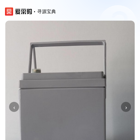
寻源宝典
‹
›