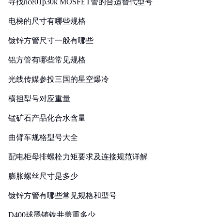
寻找nce01p30k MOSFET管的合适替代型号
电梯的尺寸有哪些规格
镀锌方管尺寸一般有哪些
铝方管有哪些常见规格
光线传媒参投三国的星空爆冷
横担型号对应重量
锰矿石产品化合水含量
曲臂车规格型号大全
配电柜母排螺栓力矩要求及连接规范详解
膨胀螺丝尺寸是多少
镀锌方管有哪些常见规格和型号
D400球墨铸铁井盖重多少