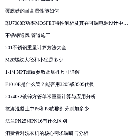
覆膜砂的耐高温性能如何
RU7088R功率MOSFET特性解析及其在可调电源设计中的
实践
不锈钢通风 管道施工
201不锈钢重量计算方法大全
M20螺纹大径和小径是多少
1-1/4 NPT螺纹参数及底孔尺寸详解
F1010E是什么管？能否用3205或3505代换
20x40x2镀锌方管单米重量计算与应用分析
抗渗混凝土中P6和P8膨胀剂分别加多少
法兰PN25和PN16有什么区别
消费者对洗衣机的核心需求调研与分析