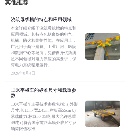
其他推荐
浇筑母线槽的特点和应用领域
本文详细介绍了浇筑母线槽的特点和
应用领域。其特点包括良好的电气、
机械、防火和防护性能。在应用上，
广泛用于商业建筑、工业厂房、医院
和数据中心等场所，凭借自身优势满
足不同领域对电力供应的高要求，保
障电力系统稳定运行。
2026年8月4日
13米平板车的标准尺寸和载重参
数
13米平板车主要技术参数包括: a)外形
尺寸:长13m×宽2.45m,栏板高55cm b)
承载能力:标载30-35吨,最大允许总重
49吨 c)符合国家道路车辆外廓尺寸及
轴荷限值标准