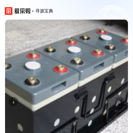
寻源宝典
‹
›