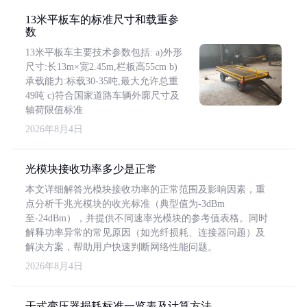
13米平板车的标准尺寸和载重参
数
13米平板车主要技术参数包括: a)外形
尺寸:长13m×宽2.45m,栏板高55cm b)
承载能力:标载30-35吨,最大允许总重
49吨 c)符合国家道路车辆外廓尺寸及
轴荷限值标准
2026年8月4日
光模块接收功率多少是正常
本文详细解答光模块接收功率的正常范围及影响因素，重
点分析千兆光模块的收光标准（典型值为-3dBm
至-24dBm），并提供不同速率光模块的参考值表格。同时
解释功率异常的常见原因（如光纤损耗、连接器问题）及
解决方案，帮助用户快速判断网络性能问题。
2026年8月4日
干式变压器损耗标准一览表及计算方法