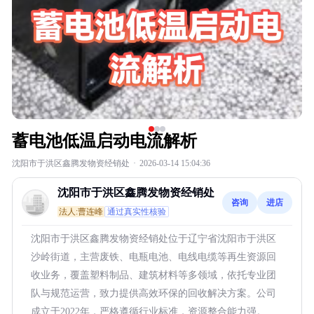
蓄电池低温启动电流解析
沈阳市于洪区鑫腾发物资经销处
·
2026-03-14 15:04:36
沈阳市于洪区鑫腾发物资经销处
咨询
进店
法人:曹连峰
通过真实性核验
沈阳市于洪区鑫腾发物资经销处位于辽宁省沈阳市于洪区
沙岭街道，主营废铁、电瓶电池、电线电缆等再生资源回
收业务，覆盖塑料制品、建筑材料等多领域，依托专业团
队与规范运营，致力提供高效环保的回收解决方案。公司
成立于2022年，严格遵循行业标准，资源整合能力强。