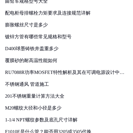
曲臂车规格型号大全
配电柜母排螺栓力矩要求及连接规范详解
膨胀螺丝尺寸是多少
镀锌方管有哪些常见规格和型号
D400球墨铸铁井盖重多少
覆膜砂的耐高温性能如何
RU7088R功率MOSFET特性解析及其在可调电源设计中的
实践
不锈钢通风 管道施工
201不锈钢重量计算方法大全
M20螺纹大径和小径是多少
1-1/4 NPT螺纹参数及底孔尺寸详解
F1010E是什么管？能否用3205或3505代换