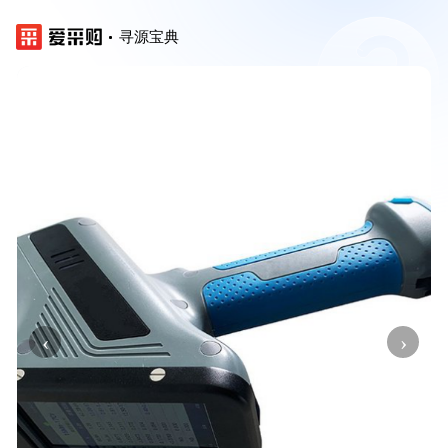
寻源宝典
‹
›