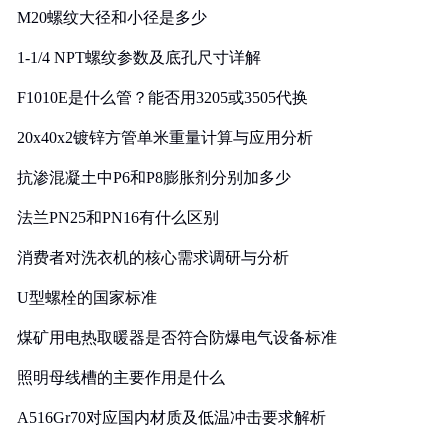
M20螺纹大径和小径是多少
1-1/4 NPT螺纹参数及底孔尺寸详解
F1010E是什么管？能否用3205或3505代换
20x40x2镀锌方管单米重量计算与应用分析
抗渗混凝土中P6和P8膨胀剂分别加多少
法兰PN25和PN16有什么区别
消费者对洗衣机的核心需求调研与分析
U型螺栓的国家标准
煤矿用电热取暖器是否符合防爆电气设备标准
照明母线槽的主要作用是什么
A516Gr70对应国内材质及低温冲击要求解析