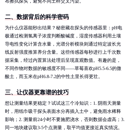
布擦拭探头，避免不同土样交叉污染。
二、数据背后的科学密码
为什么仪器能秒出结果？秘密藏在探头的传感器里：pH电
极通过检测氢离子浓度判断酸碱度，湿度传感器利用土壤
导电性变化计算含水量，光谱分析模块则通过特定波长光
线反射强度推算养分含量。这些传感器每秒进行上千次数
据采集，经过内置算法处理后呈现直观数值。有趣的是，
不同作物对数据的敏感度不同——草莓喜欢pH5.5-6.5的微
酸土，而玉米在pH6.8-7.2的中性土里长得更壮。
三、让仪器更靠谱的技巧
想让测量结果更稳定？试试这三个冷知识：1. 阴雨天测量
时，用纸巾吸干探头表面水分再插入土中，避免雨水稀释
影响；2. 测量前24小时不要施肥浇水，否则数据会虚高；3.
同一地块建议取3-5个点测量，取平均值更接近真实情况。