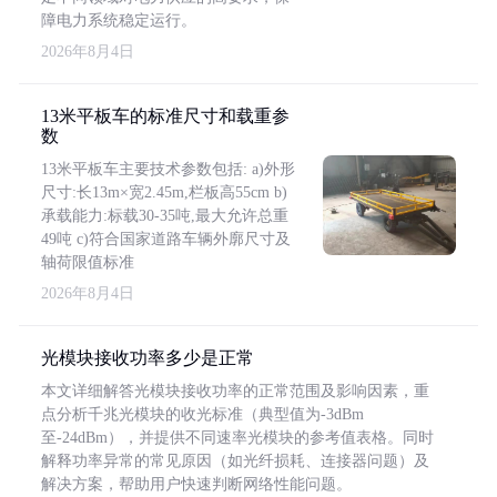
障电力系统稳定运行。
2026年8月4日
13米平板车的标准尺寸和载重参
数
13米平板车主要技术参数包括: a)外形
尺寸:长13m×宽2.45m,栏板高55cm b)
承载能力:标载30-35吨,最大允许总重
49吨 c)符合国家道路车辆外廓尺寸及
轴荷限值标准
2026年8月4日
光模块接收功率多少是正常
本文详细解答光模块接收功率的正常范围及影响因素，重
点分析千兆光模块的收光标准（典型值为-3dBm
至-24dBm），并提供不同速率光模块的参考值表格。同时
解释功率异常的常见原因（如光纤损耗、连接器问题）及
解决方案，帮助用户快速判断网络性能问题。