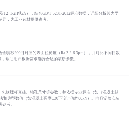
_1/2H状态），结合GB/T 5231-2012标准数据，详细分析其力学
差异，为工业选材提供参考。
砂200目对应的表面粗糙度（Ra 3.2-6.3μm），并对比不同目数
业实践，帮助用户根据需求选择合适的喷砂参数。
力，包括螺杆直径、钻孔尺寸等参数，并依据专业标准（如《混凝土结
方法和典型数值（如混凝土强度C30下设计值约80kN）。内容涵盖安装
员参考。