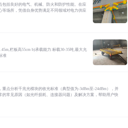
点包括良好的电气、机械、防火和防护性能。在应
心等场所，凭借自身优势满足不同领域对电力供应
5m,栏板高55cm b)承载能力:标载30-35吨,最大允
标准
点分析千兆光模块的收光标准（典型值为-3dBm至-24dBm），并
常的常见原因（如光纤损耗、连接器问题）及解决方案，帮助用户快