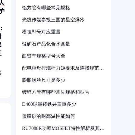
人
铝方管有哪些常见规格
护
光线传媒参投三国的星空爆冷
：
横担型号对应重量
封
锰矿石产品化合水含量
保
豆
曲臂车规格型号大全
配电柜母排螺栓力矩要求及连接规范详
解
采
膨胀螺丝尺寸是多少
镀锌方管有哪些常见规格和型号
D400球墨铸铁井盖重多少
覆膜砂的耐高温性能如何
RU7088R功率MOSFET特性解析及其在
可调电源设计中的实践