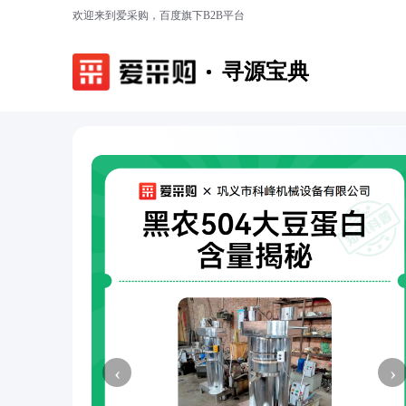
欢迎来到爱采购，百度旗下B2B平台
寻源宝典
‹
›