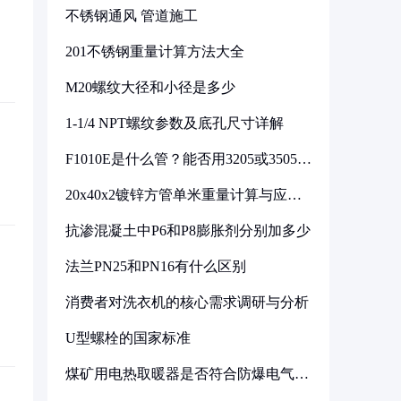
不锈钢通风 管道施工
201不锈钢重量计算方法大全
M20螺纹大径和小径是多少
1-1/4 NPT螺纹参数及底孔尺寸详解
F1010E是什么管？能否用3205或3505代
换
20x40x2镀锌方管单米重量计算与应用
分析
抗渗混凝土中P6和P8膨胀剂分别加多少
法兰PN25和PN16有什么区别
消费者对洗衣机的核心需求调研与分析
U型螺栓的国家标准
煤矿用电热取暖器是否符合防爆电气设
备标准