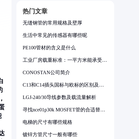
热门文章
无缝钢管的常用规格及壁厚
生活中常见的传感器有哪些呢
PE100管材的含义是什么
工业厂房载重标准：一平方米能承受多
少公斤
CONOSTAN公司简介
白
C13和C14插头国标与欧标的区别及其
的
标准解析
LGJ-240/30导线参数及载流量解析
，
蛋
寻找nce01p30k MOSFET管的合适替代
型号
能
电梯的尺寸有哪些规格
达
镀锌方管尺寸一般有哪些