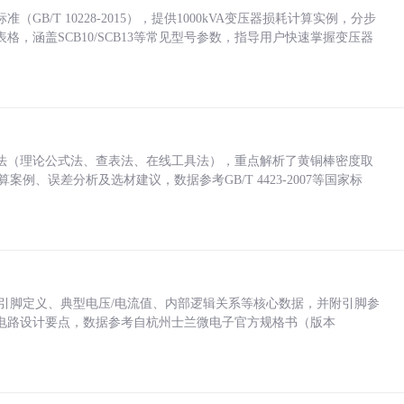
/T 10228-2015），提供1000kVA变压器损耗计算实例，分步
，涵盖SCB10/SCB13等常见型号参数，指导用户快速掌握变压器
法（理论公式法、查表法、在线工具法），重点解析了黄铜棒密度取
计算案例、误差分析及选材建议，数据参考GB/T 4423-2007等国家标
括各引脚定义、典型电压/电流值、内部逻辑关系等核心数据，并附引脚参
电路设计要点，数据参考自杭州士兰微电子官方规格书（版本