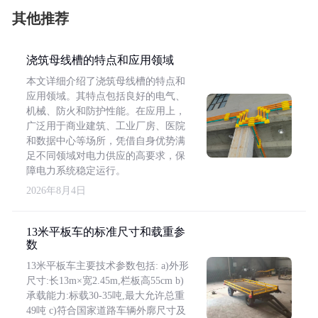
其他推荐
浇筑母线槽的特点和应用领域
本文详细介绍了浇筑母线槽的特点和
应用领域。其特点包括良好的电气、
机械、防火和防护性能。在应用上，
广泛用于商业建筑、工业厂房、医院
和数据中心等场所，凭借自身优势满
足不同领域对电力供应的高要求，保
障电力系统稳定运行。
2026年8月4日
13米平板车的标准尺寸和载重参
数
13米平板车主要技术参数包括: a)外形
尺寸:长13m×宽2.45m,栏板高55cm b)
承载能力:标载30-35吨,最大允许总重
49吨 c)符合国家道路车辆外廓尺寸及