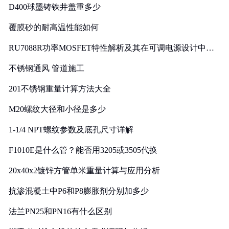
D400球墨铸铁井盖重多少
覆膜砂的耐高温性能如何
RU7088R功率MOSFET特性解析及其在可调电源设计中的
实践
不锈钢通风 管道施工
201不锈钢重量计算方法大全
M20螺纹大径和小径是多少
1-1/4 NPT螺纹参数及底孔尺寸详解
F1010E是什么管？能否用3205或3505代换
20x40x2镀锌方管单米重量计算与应用分析
抗渗混凝土中P6和P8膨胀剂分别加多少
法兰PN25和PN16有什么区别