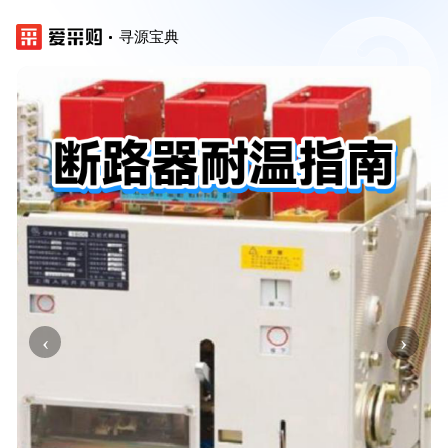
寻源宝典
‹
›