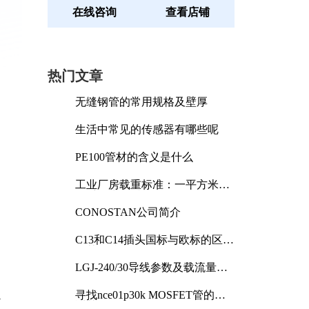
在线咨询
查看店铺
热门文章
无缝钢管的常用规格及壁厚
生活中常见的传感器有哪些呢
PE100管材的含义是什么
工业厂房载重标准：一平方米能
承受多少公斤
CONOSTAN公司简介
C13和C14插头国标与欧标的区别
及其标准解析
LGJ-240/30导线参数及载流量解
析
寻找nce01p30k MOSFET管的合
W
适替代型号