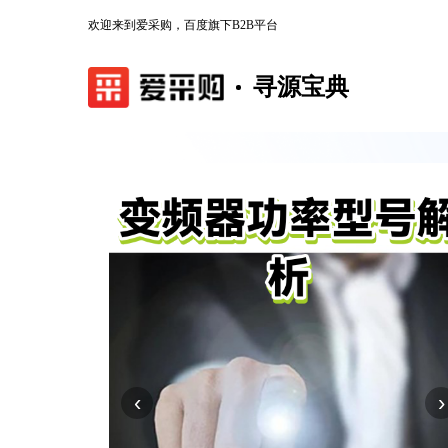
欢迎来到爱采购，百度旗下B2B平台
寻源宝典
‹
›