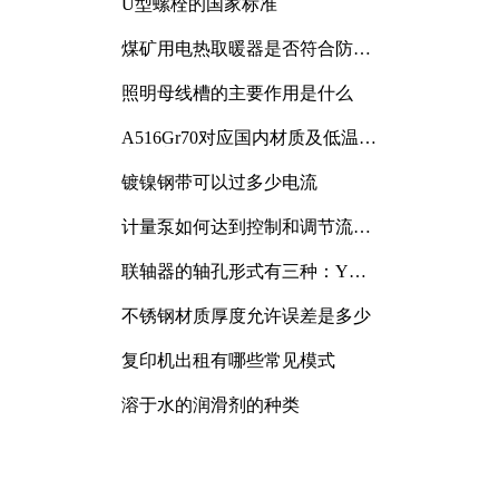
U型螺栓的国家标准
煤矿用电热取暖器是否符合防爆
电气设备标准
照明母线槽的主要作用是什么
A516Gr70对应国内材质及低温冲
击要求解析
镀镍钢带可以过多少电流
计量泵如何达到控制和调节流量
的目的
联轴器的轴孔形式有三种：Y
型、J型、Z型
不锈钢材质厚度允许误差是多少
复印机出租有哪些常见模式
溶于水的润滑剂的种类