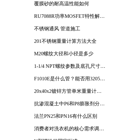
覆膜砂的耐高温性能如何
RU7088R功率MOSFET特性解析
及其在可调电源设计中的实践
不锈钢通风 管道施工
201不锈钢重量计算方法大全
M20螺纹大径和小径是多少
1-1/4 NPT螺纹参数及底孔尺寸详
解
F1010E是什么管？能否用3205或
3505代换
20x40x2镀锌方管单米重量计算
与应用分析
抗渗混凝土中P6和P8膨胀剂分别
加多少
法兰PN25和PN16有什么区别
消费者对洗衣机的核心需求调研
与分析