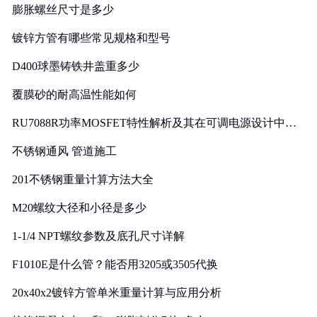
膨胀螺丝尺寸是多少
镀锌方管有哪些常见规格和型号
D400球墨铸铁井盖重多少
覆膜砂的耐高温性能如何
RU7088R功率MOSFET特性解析及其在可调电源设计中的
实践
不锈钢通风 管道施工
201不锈钢重量计算方法大全
M20螺纹大径和小径是多少
1-1/4 NPT螺纹参数及底孔尺寸详解
F1010E是什么管？能否用3205或3505代换
20x40x2镀锌方管单米重量计算与应用分析