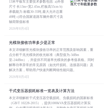
13米平板车主要技术参数包括: a)外形
尺寸:长13m×宽2.45m,栏板高55cm b)
承载能力:标载30-35吨,最大允许总重
49吨 c)符合国家道路车辆外廓尺寸及
轴荷限值标准
2026年8月4日
光模块接收功率多少是正常
本文详细解答光模块接收功率的正常范围及影响因素，重
点分析千兆光模块的收光标准（典型值为-3dBm
至-24dBm），并提供不同速率光模块的参考值表格。同时
解释功率异常的常见原因（如光纤损耗、连接器问题）及
解决方案，帮助用户快速判断网络性能问题。
2026年8月4日
干式变压器损耗标准一览表及计算方法
本文详细解析干式变压器空载损耗、负载损耗的国家标准
（GB/T 10228-2015），提供1000kVA变压器损耗计算实