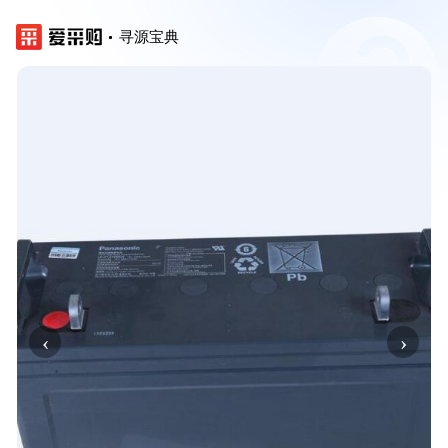
寻源宝典
‹
›