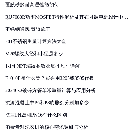
覆膜砂的耐高温性能如何
RU7088R功率MOSFET特性解析及其在可调电源设计中的
实践
不锈钢通风 管道施工
201不锈钢重量计算方法大全
M20螺纹大径和小径是多少
1-1/4 NPT螺纹参数及底孔尺寸详解
F1010E是什么管？能否用3205或3505代换
20x40x2镀锌方管单米重量计算与应用分析
抗渗混凝土中P6和P8膨胀剂分别加多少
法兰PN25和PN16有什么区别
消费者对洗衣机的核心需求调研与分析