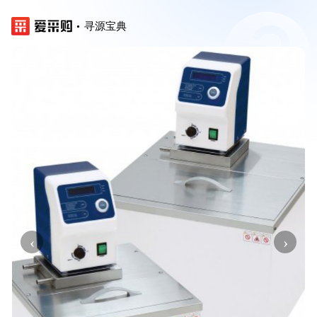
寻源宝典
‹
›