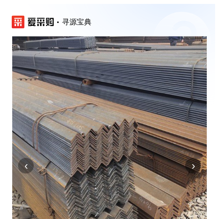
寻源宝典
‹
›