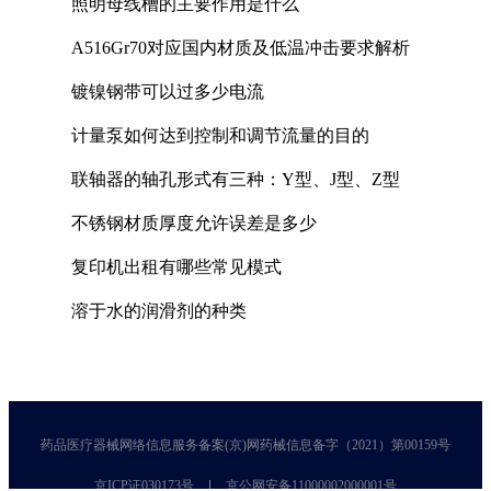
照明母线槽的主要作用是什么
A516Gr70对应国内材质及低温冲击要求解析
镀镍钢带可以过多少电流
计量泵如何达到控制和调节流量的目的
联轴器的轴孔形式有三种：Y型、J型、Z型
不锈钢材质厚度允许误差是多少
复印机出租有哪些常见模式
溶于水的润滑剂的种类
药品医疗器械网络信息服务备案(京)网药械信息备字（2021）第00159号
京ICP证030173号
京公网安备11000002000001号