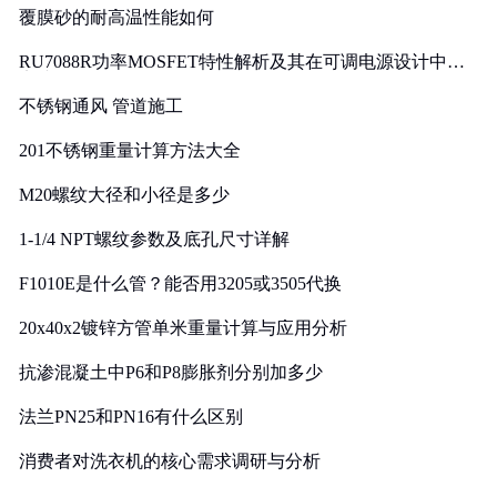
覆膜砂的耐高温性能如何
RU7088R功率MOSFET特性解析及其在可调电源设计中的
实践
不锈钢通风 管道施工
201不锈钢重量计算方法大全
M20螺纹大径和小径是多少
1-1/4 NPT螺纹参数及底孔尺寸详解
F1010E是什么管？能否用3205或3505代换
20x40x2镀锌方管单米重量计算与应用分析
抗渗混凝土中P6和P8膨胀剂分别加多少
法兰PN25和PN16有什么区别
消费者对洗衣机的核心需求调研与分析