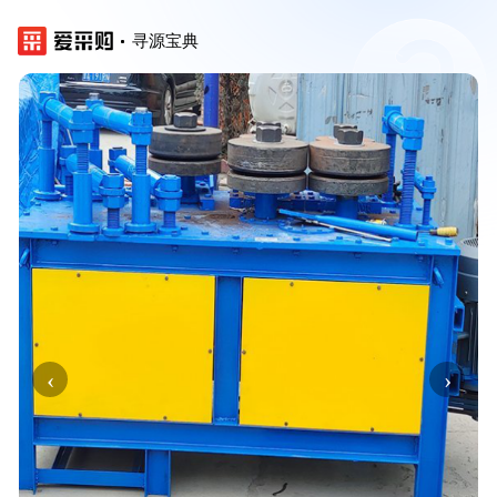
寻源宝典
‹
›