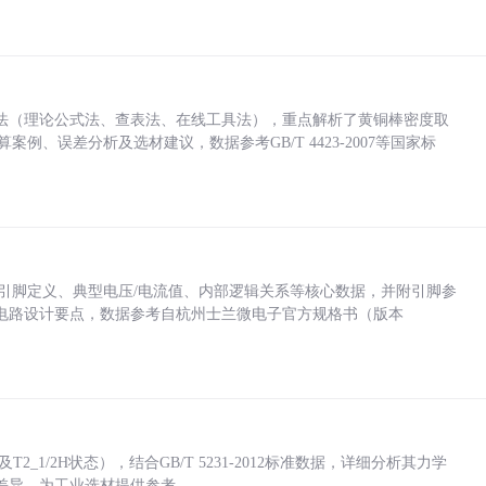
法（理论公式法、查表法、在线工具法），重点解析了黄铜棒密度取
计算案例、误差分析及选材建议，数据参考GB/T 4423-2007等国家标
括各引脚定义、典型电压/电流值、内部逻辑关系等核心数据，并附引脚参
电路设计要点，数据参考自杭州士兰微电子官方规格书（版本
_1/2H状态），结合GB/T 5231-2012标准数据，详细分析其力学
差异，为工业选材提供参考。