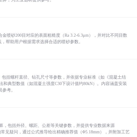
砂200目对应的表面粗糙度（Ra 3.2-6.3μm），并对比不同目数
业实践，帮助用户根据需求选择合适的喷砂参数。
力，包括螺杆直径、钻孔尺寸等参数，并依据专业标准（如《混凝土结
方法和典型数值（如混凝土强度C30下设计值约80kN）。内容涵盖安装
员参考。
底孔计算，包括外径、螺距、公差等关键参数，并提供专业数据来源
孔尺寸的常见疑问，通过公式推导给出精确推荐值（Φ5.18mm），并附加工艺