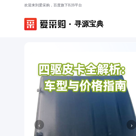
欢迎来到爱采购，百度旗下B2B平台
寻源宝典
‹
›