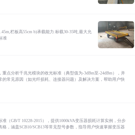
5m,栏板高55cm b)承载能力:标载30-35吨,最大允
标准
点分析千兆光模块的收光标准（典型值为-3dBm至-24dBm），并
常的常见原因（如光纤损耗、连接器问题）及解决方案，帮助用户快
/T 10228-2015），提供1000kVA变压器损耗计算实例，分步
，涵盖SCB10/SCB13等常见型号参数，指导用户快速掌握变压器