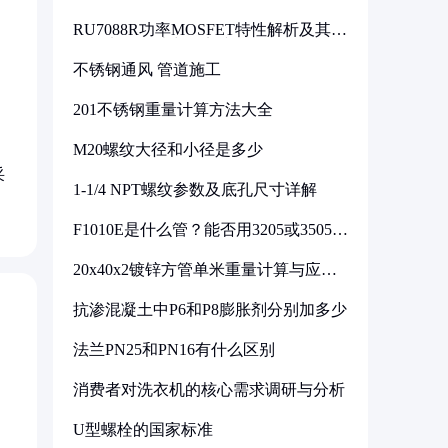
RU7088R功率MOSFET特性解析及其在
可调电源设计中的实践
不锈钢通风 管道施工
201不锈钢重量计算方法大全
M20螺纹大径和小径是多少
采
1-1/4 NPT螺纹参数及底孔尺寸详解
F1010E是什么管？能否用3205或3505代
换
20x40x2镀锌方管单米重量计算与应用
分析
抗渗混凝土中P6和P8膨胀剂分别加多少
法兰PN25和PN16有什么区别
消费者对洗衣机的核心需求调研与分析
U型螺栓的国家标准