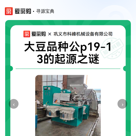
寻源宝典
‹
›