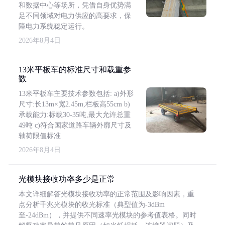
和数据中心等场所，凭借自身优势满
足不同领域对电力供应的高要求，保
障电力系统稳定运行。
2026年8月4日
13米平板车的标准尺寸和载重参
数
13米平板车主要技术参数包括: a)外形
尺寸:长13m×宽2.45m,栏板高55cm b)
承载能力:标载30-35吨,最大允许总重
49吨 c)符合国家道路车辆外廓尺寸及
轴荷限值标准
2026年8月4日
光模块接收功率多少是正常
本文详细解答光模块接收功率的正常范围及影响因素，重
点分析千兆光模块的收光标准（典型值为-3dBm
至-24dBm），并提供不同速率光模块的参考值表格。同时