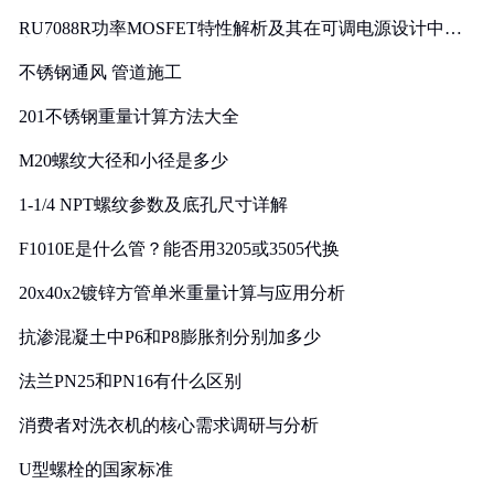
RU7088R功率MOSFET特性解析及其在可调电源设计中的
实践
不锈钢通风 管道施工
201不锈钢重量计算方法大全
M20螺纹大径和小径是多少
1-1/4 NPT螺纹参数及底孔尺寸详解
F1010E是什么管？能否用3205或3505代换
20x40x2镀锌方管单米重量计算与应用分析
抗渗混凝土中P6和P8膨胀剂分别加多少
法兰PN25和PN16有什么区别
消费者对洗衣机的核心需求调研与分析
U型螺栓的国家标准