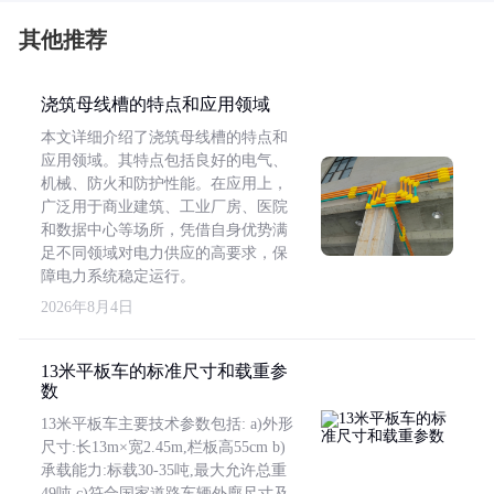
其他推荐
浇筑母线槽的特点和应用领域
本文详细介绍了浇筑母线槽的特点和
应用领域。其特点包括良好的电气、
机械、防火和防护性能。在应用上，
广泛用于商业建筑、工业厂房、医院
和数据中心等场所，凭借自身优势满
足不同领域对电力供应的高要求，保
障电力系统稳定运行。
2026年8月4日
13米平板车的标准尺寸和载重参
数
13米平板车主要技术参数包括: a)外形
尺寸:长13m×宽2.45m,栏板高55cm b)
承载能力:标载30-35吨,最大允许总重
49吨 c)符合国家道路车辆外廓尺寸及