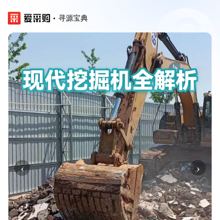
寻源宝典
‹
›