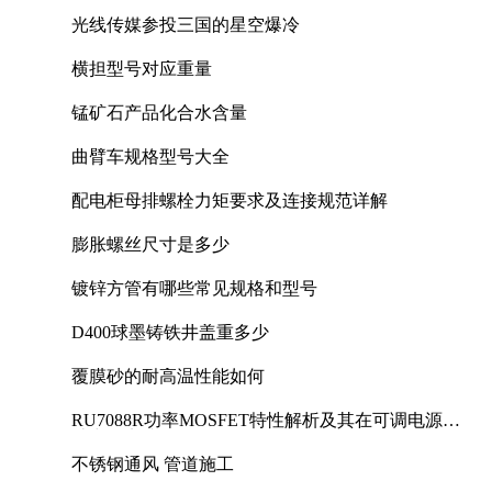
光线传媒参投三国的星空爆冷
横担型号对应重量
锰矿石产品化合水含量
曲臂车规格型号大全
配电柜母排螺栓力矩要求及连接规范详解
膨胀螺丝尺寸是多少
镀锌方管有哪些常见规格和型号
D400球墨铸铁井盖重多少
覆膜砂的耐高温性能如何
RU7088R功率MOSFET特性解析及其在可调电源设
计中的实践
不锈钢通风 管道施工