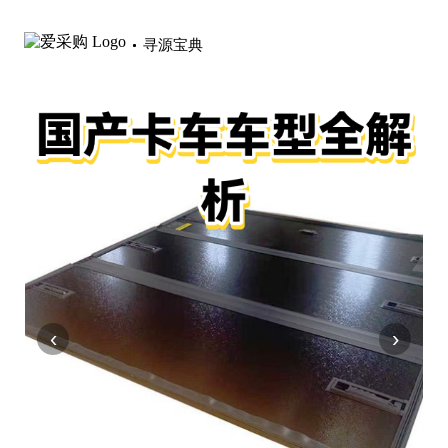
寻源宝典
‹
›