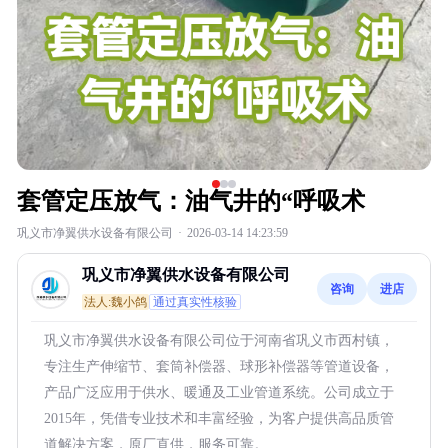
套管定压放气：油气井的“呼吸术
巩义市净翼供水设备有限公司
·
2026-03-14 14:23:59
巩义市净翼供水设备有限公司
咨询
进店
法人:魏小鸽
通过真实性核验
巩义市净翼供水设备有限公司位于河南省巩义市西村镇，
专注生产伸缩节、套筒补偿器、球形补偿器等管道设备，
产品广泛应用于供水、暖通及工业管道系统。公司成立于
2015年，凭借专业技术和丰富经验，为客户提供高品质管
道解决方案，原厂直供，服务可靠。