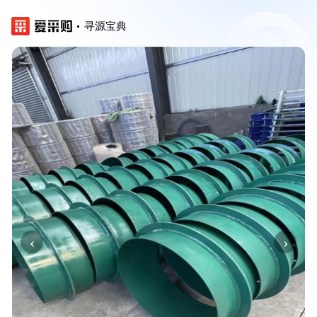
寻源宝典
‹
›