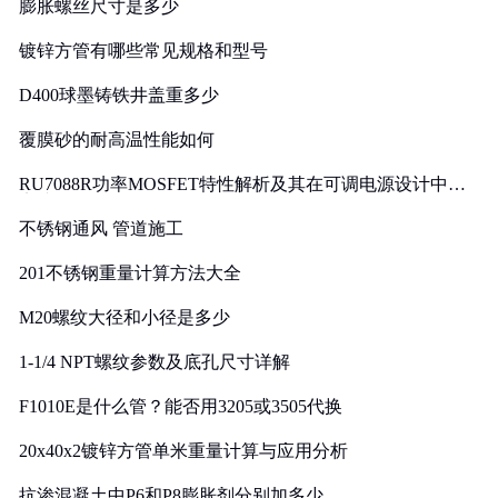
膨胀螺丝尺寸是多少
镀锌方管有哪些常见规格和型号
D400球墨铸铁井盖重多少
覆膜砂的耐高温性能如何
RU7088R功率MOSFET特性解析及其在可调电源设计中的
实践
不锈钢通风 管道施工
201不锈钢重量计算方法大全
M20螺纹大径和小径是多少
1-1/4 NPT螺纹参数及底孔尺寸详解
F1010E是什么管？能否用3205或3505代换
20x40x2镀锌方管单米重量计算与应用分析
抗渗混凝土中P6和P8膨胀剂分别加多少