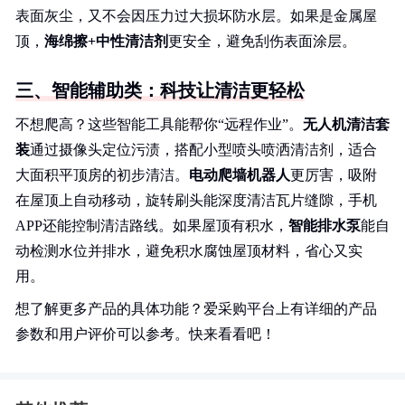
表面灰尘，又不会因压力过大损坏防水层。如果是金属屋
顶，
海绵擦+中性清洁剂
更安全，避免刮伤表面涂层。
三、智能辅助类：科技让清洁更轻松
不想爬高？这些智能工具能帮你“远程作业”。
无人机清洁套
装
通过摄像头定位污渍，搭配小型喷头喷洒清洁剂，适合
大面积平顶房的初步清洁。
电动爬墙机器人
更厉害，吸附
在屋顶上自动移动，旋转刷头能深度清洁瓦片缝隙，手机
APP还能控制清洁路线。如果屋顶有积水，
智能排水泵
能自
动检测水位并排水，避免积水腐蚀屋顶材料，省心又实
用。
想了解更多产品的具体功能？爱采购平台上有详细的产品
参数和用户评价可以参考。快来看看吧！