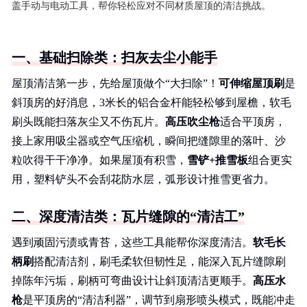
盖手动与电动工具，帮你轻松应对不同材质屋顶的清洁挑战。
一、基础扫除类：扫灰去尘小能手
屋顶清洁第一步，先给屋顶做个“大扫除”！
可伸缩屋顶刷
是
斜顶房的好消息，3米长的铝合金杆能轻松够到屋檐，软毛
刷头既能扫落灰尘又不伤瓦片。
高压吹尘枪
适合平顶房，
接上家用吸尘器或空气压缩机，瞬间把缝隙里的落叶、沙
粒吹得干干净净。如果屋顶有积雪，
雪铲+推雪板
组合更实
用，塑料铲头不会刮花防水层，弧形设计推雪更省力。
二、深度清洁类：瓦片缝隙的“清洁工”
遇到顽固污渍或青苔，这些工具能帮你深度清洁。
软毛长
柄刷
搭配清洁剂，刷毛柔软但韧性足，能深入瓦片缝隙刷
掉陈年污垢，刷柄可弯曲设计让斜顶清洁更顺手。
高压水
枪
是平顶房的“清洁利器”，调节到扇形喷头模式，既能冲走