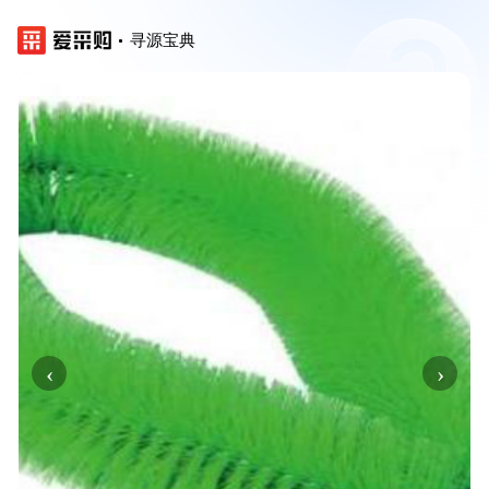
寻源宝典
‹
›