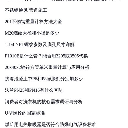
实践
不锈钢通风 管道施工
201不锈钢重量计算方法大全
M20螺纹大径和小径是多少
1-1/4 NPT螺纹参数及底孔尺寸详解
F1010E是什么管？能否用3205或3505代换
20x40x2镀锌方管单米重量计算与应用分析
抗渗混凝土中P6和P8膨胀剂分别加多少
法兰PN25和PN16有什么区别
消费者对洗衣机的核心需求调研与分析
U型螺栓的国家标准
煤矿用电热取暖器是否符合防爆电气设备标准