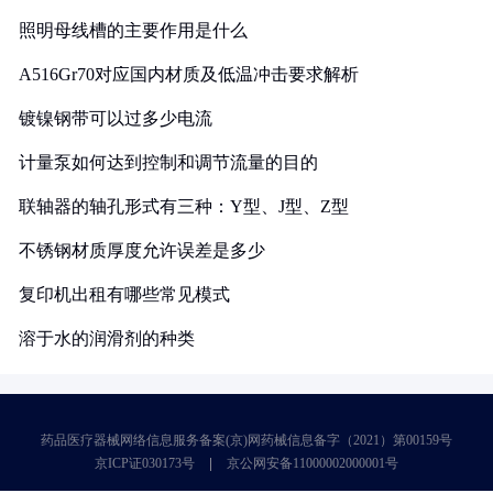
照明母线槽的主要作用是什么
A516Gr70对应国内材质及低温冲击要求解析
镀镍钢带可以过多少电流
计量泵如何达到控制和调节流量的目的
联轴器的轴孔形式有三种：Y型、J型、Z型
不锈钢材质厚度允许误差是多少
复印机出租有哪些常见模式
溶于水的润滑剂的种类
药品医疗器械网络信息服务备案(京)网药械信息备字（2021）第00159号
京ICP证030173号
京公网安备11000002000001号