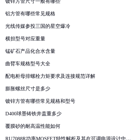
镀锌方管尺寸一般有哪些
铝方管有哪些常见规格
光线传媒参投三国的星空爆冷
横担型号对应重量
锰矿石产品化合水含量
曲臂车规格型号大全
配电柜母排螺栓力矩要求及连接规范详解
膨胀螺丝尺寸是多少
镀锌方管有哪些常见规格和型号
D400球墨铸铁井盖重多少
覆膜砂的耐高温性能如何
RU7088R功率MOSFET特性解析及其在可调电源设计中的