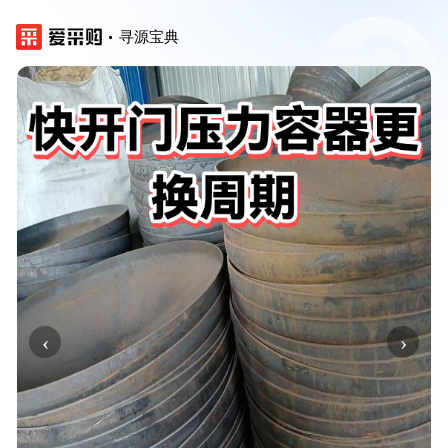
寻源宝典
‹
›