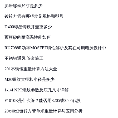
膨胀螺丝尺寸是多少
镀锌方管有哪些常见规格和型号
D400球墨铸铁井盖重多少
覆膜砂的耐高温性能如何
RU7088R功率MOSFET特性解析及其在可调电源设计中的
实践
不锈钢通风 管道施工
201不锈钢重量计算方法大全
M20螺纹大径和小径是多少
1-1/4 NPT螺纹参数及底孔尺寸详解
F1010E是什么管？能否用3205或3505代换
20x40x2镀锌方管单米重量计算与应用分析