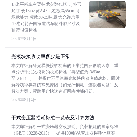
13米平板车主要技术参数包括: a)外形
尺寸:长13m×宽2.45m,栏板高55cm b)
承载能力:标载30-35吨,最大允许总重
49吨 c)符合国家道路车辆外廓尺寸及
轴荷限值标准
2026年8月4日
光模块接收功率多少是正常
本文详细解答光模块接收功率的正常范围及影响因素，重
点分析千兆光模块的收光标准（典型值为-3dBm
至-24dBm），并提供不同速率光模块的参考值表格。同时
解释功率异常的常见原因（如光纤损耗、连接器问题）及
解决方案，帮助用户快速判断网络性能问题。
2026年8月4日
干式变压器损耗标准一览表及计算方法
本文详细解析干式变压器空载损耗、负载损耗的国家标准
（GB/T 10228-2015），提供1000kVA变压器损耗计算实