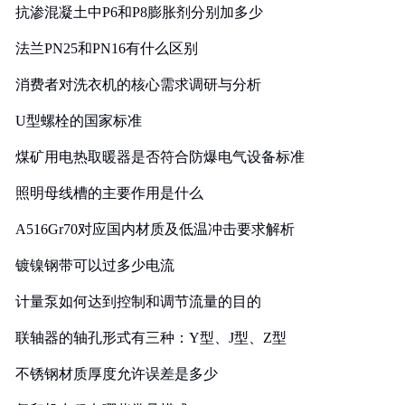
抗渗混凝土中P6和P8膨胀剂分别加多少
法兰PN25和PN16有什么区别
消费者对洗衣机的核心需求调研与分析
U型螺栓的国家标准
煤矿用电热取暖器是否符合防爆电气设备标准
照明母线槽的主要作用是什么
A516Gr70对应国内材质及低温冲击要求解析
镀镍钢带可以过多少电流
计量泵如何达到控制和调节流量的目的
联轴器的轴孔形式有三种：Y型、J型、Z型
不锈钢材质厚度允许误差是多少