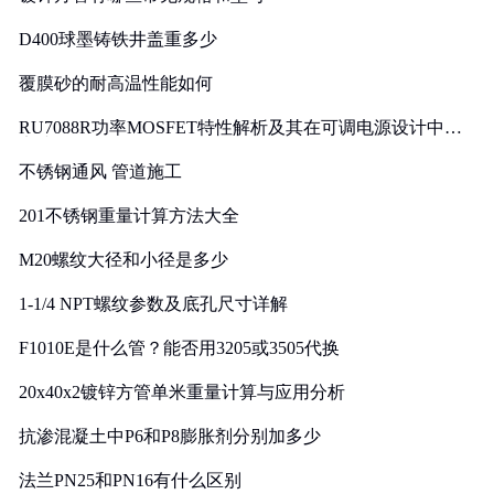
D400球墨铸铁井盖重多少
覆膜砂的耐高温性能如何
RU7088R功率MOSFET特性解析及其在可调电源设计中的
实践
不锈钢通风 管道施工
201不锈钢重量计算方法大全
M20螺纹大径和小径是多少
1-1/4 NPT螺纹参数及底孔尺寸详解
F1010E是什么管？能否用3205或3505代换
20x40x2镀锌方管单米重量计算与应用分析
抗渗混凝土中P6和P8膨胀剂分别加多少
法兰PN25和PN16有什么区别