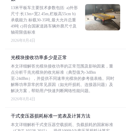
13米平板车主要技术参数包括: a)外形
尺寸:长13m×宽2.45m,栏板高55cm b)
承载能力:标载30-35吨,最大允许总重
49吨 c)符合国家道路车辆外廓尺寸及
轴荷限值标准
2026年8月4日
光模块接收功率多少是正常
本文详细解答光模块接收功率的正常范围及影响因素，重
点分析千兆光模块的收光标准（典型值为-3dBm
至-24dBm），并提供不同速率光模块的参考值表格。同时
解释功率异常的常见原因（如光纤损耗、连接器问题）及
解决方案，帮助用户快速判断网络性能问题。
2026年8月4日
干式变压器损耗标准一览表及计算方法
本文详细解析干式变压器空载损耗、负载损耗的国家标准
（GB/T 10228-2015），提供1000kVA变压器损耗计算实