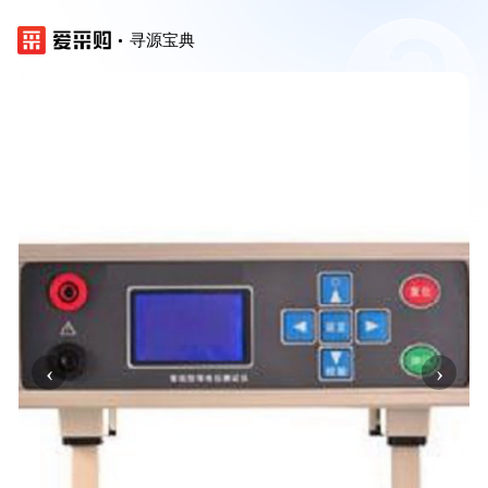
寻源宝典
‹
›