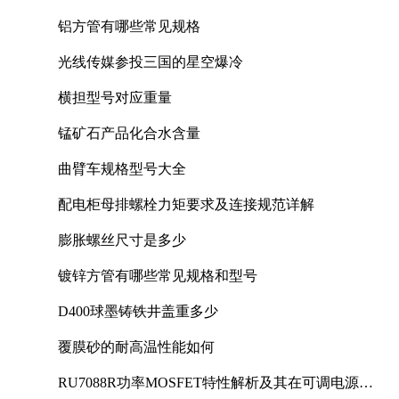
铝方管有哪些常见规格
光线传媒参投三国的星空爆冷
横担型号对应重量
锰矿石产品化合水含量
曲臂车规格型号大全
配电柜母排螺栓力矩要求及连接规范详解
膨胀螺丝尺寸是多少
镀锌方管有哪些常见规格和型号
D400球墨铸铁井盖重多少
覆膜砂的耐高温性能如何
RU7088R功率MOSFET特性解析及其在可调电源设
计中的实践