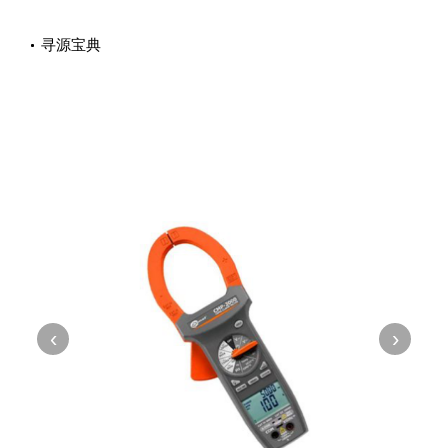
寻源宝典
‹
›