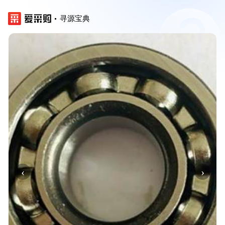
寻源宝典
‹
›