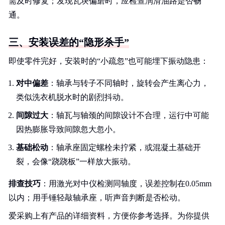
需及时修复；发现瓦块偏磨时，应检查润滑油路是否畅
通。
三、安装误差的“隐形杀手”
即使零件完好，安装时的“小疏忽”也可能埋下振动隐患：
对中偏差
：轴承与转子不同轴时，旋转会产生离心力，
类似洗衣机脱水时的剧烈抖动。
间隙过大
：轴瓦与轴颈的间隙设计不合理，运行中可能
因热膨胀导致间隙忽大忽小。
基础松动
：轴承座固定螺栓未拧紧，或混凝土基础开
裂，会像“跷跷板”一样放大振动。
排查技巧
：用激光对中仪检测同轴度，误差控制在0.05mm
以内；用手锤轻敲轴承座，听声音判断是否松动。
爱采购上有产品的详细资料，方便你参考选择。为你提供