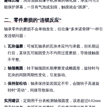
趣味比喻
：润滑油膜就像手机屏幕的钢化膜，厚度均匀才
能保护屏幕，一旦有气泡或划痕，触摸就会“跳屏”。
二、零件磨损的“连锁反应”
轴承零件的磨损不会单独发生，往往像“多米诺骨牌”一样引
发连锁问题：
瓦块偏磨
：可倾瓦轴承的瓦块本应均匀承载，但长期运
行后，某块瓦可能因受力不均而过度磨损，导致接触面
不平整。
轴颈椭圆
：转子轴颈因长期摩擦变成椭圆形，旋转时与
瓦块的间隙周期性变化，引发振动。
保持架松动
：轴承保持架若固定不牢，会随转子高速旋
转时“晃动”，间接导致振动。
实用建议
：定期用千分表检测轴颈圆度，误差超过0.02mm