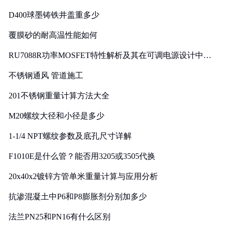
D400球墨铸铁井盖重多少
覆膜砂的耐高温性能如何
RU7088R功率MOSFET特性解析及其在可调电源设计中的
实践
不锈钢通风 管道施工
201不锈钢重量计算方法大全
M20螺纹大径和小径是多少
1-1/4 NPT螺纹参数及底孔尺寸详解
F1010E是什么管？能否用3205或3505代换
20x40x2镀锌方管单米重量计算与应用分析
抗渗混凝土中P6和P8膨胀剂分别加多少
法兰PN25和PN16有什么区别