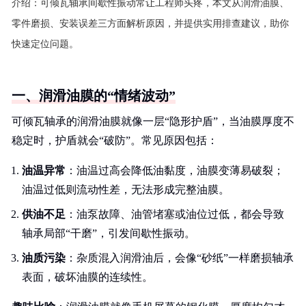
介绍：
可倾瓦轴承间歇性振动常让工程师头疼，本文从润滑油膜、
零件磨损、安装误差三方面解析原因，并提供实用排查建议，助你
快速定位问题。
一、润滑油膜的“情绪波动”
可倾瓦轴承的润滑油膜就像一层“隐形护盾”，当油膜厚度不
稳定时，护盾就会“破防”。常见原因包括：
油温异常
：油温过高会降低油黏度，油膜变薄易破裂；
油温过低则流动性差，无法形成完整油膜。
供油不足
：油泵故障、油管堵塞或油位过低，都会导致
轴承局部“干磨”，引发间歇性振动。
油质污染
：杂质混入润滑油后，会像“砂纸”一样磨损轴承
表面，破坏油膜的连续性。