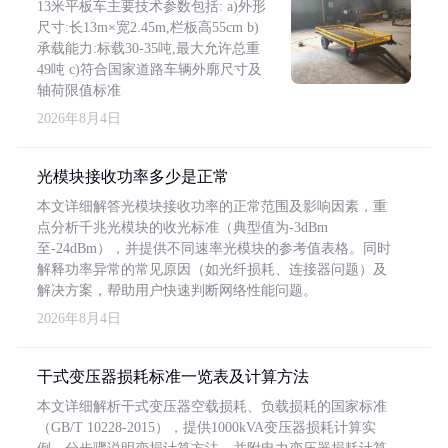
13米平板车主要技术参数包括: a)外形
尺寸:长13m×宽2.45m,栏板高55cm b)
承载能力:标载30-35吨,最大允许总重
49吨 c)符合国家道路车辆外廓尺寸及
轴荷限值标准
2026年8月4日
光模块接收功率多少是正常
本文详细解答光模块接收功率的正常范围及影响因素，重
点分析千兆光模块的收光标准（典型值为-3dBm
至-24dBm），并提供不同速率光模块的参考值表格。同时
解释功率异常的常见原因（如光纤损耗、连接器问题）及
解决方案，帮助用户快速判断网络性能问题。
2026年8月4日
干式变压器损耗标准一览表及计算方法
本文详细解析干式变压器空载损耗、负载损耗的国家标准
（GB/T 10228-2015），提供1000kVA变压器损耗计算实