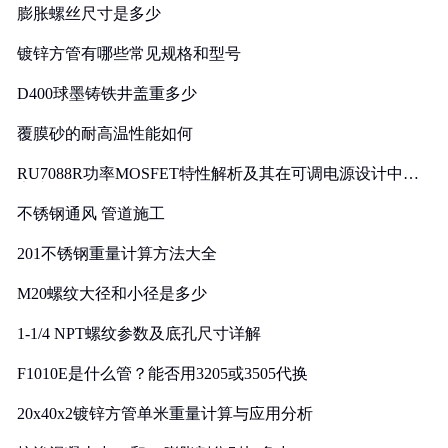
膨胀螺丝尺寸是多少
镀锌方管有哪些常见规格和型号
D400球墨铸铁井盖重多少
覆膜砂的耐高温性能如何
RU7088R功率MOSFET特性解析及其在可调电源设计中的
实践
不锈钢通风 管道施工
201不锈钢重量计算方法大全
M20螺纹大径和小径是多少
1-1/4 NPT螺纹参数及底孔尺寸详解
F1010E是什么管？能否用3205或3505代换
20x40x2镀锌方管单米重量计算与应用分析