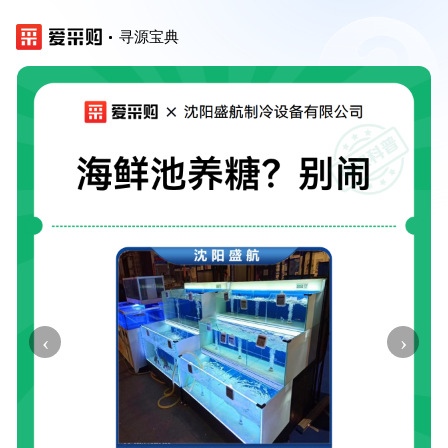
寻源宝典
‹
›