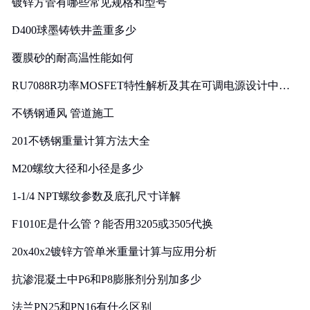
镀锌方管有哪些常见规格和型号
D400球墨铸铁井盖重多少
覆膜砂的耐高温性能如何
RU7088R功率MOSFET特性解析及其在可调电源设计中的
实践
不锈钢通风 管道施工
201不锈钢重量计算方法大全
M20螺纹大径和小径是多少
1-1/4 NPT螺纹参数及底孔尺寸详解
F1010E是什么管？能否用3205或3505代换
20x40x2镀锌方管单米重量计算与应用分析
抗渗混凝土中P6和P8膨胀剂分别加多少
法兰PN25和PN16有什么区别