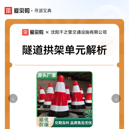
寻源宝典
‹
›