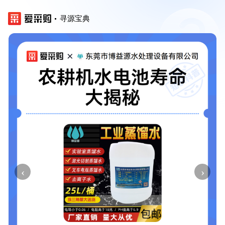
寻源宝典
‹
›