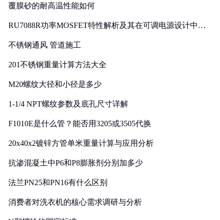
覆膜砂的耐高温性能如何
RU7088R功率MOSFET特性解析及其在可调电源设计中的
实践
不锈钢通风 管道施工
201不锈钢重量计算方法大全
M20螺纹大径和小径是多少
1-1/4 NPT螺纹参数及底孔尺寸详解
F1010E是什么管？能否用3205或3505代换
20x40x2镀锌方管单米重量计算与应用分析
抗渗混凝土中P6和P8膨胀剂分别加多少
法兰PN25和PN16有什么区别
消费者对洗衣机的核心需求调研与分析