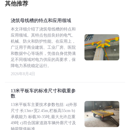
其他推荐
浇筑母线槽的特点和应用领域
本文详细介绍了浇筑母线槽的特点和
应用领域。其特点包括良好的电气、
机械、防火和防护性能。在应用上，
广泛用于商业建筑、工业厂房、医院
和数据中心等场所，凭借自身优势满
足不同领域对电力供应的高要求，保
障电力系统稳定运行。
2026年8月4日
13米平板车的标准尺寸和载重参
数
13米平板车主要技术参数包括: a)外形
尺寸:长13m×宽2.45m,栏板高55cm b)
承载能力:标载30-35吨,最大允许总重
49吨 c)符合国家道路车辆外廓尺寸及
轴荷限值标准