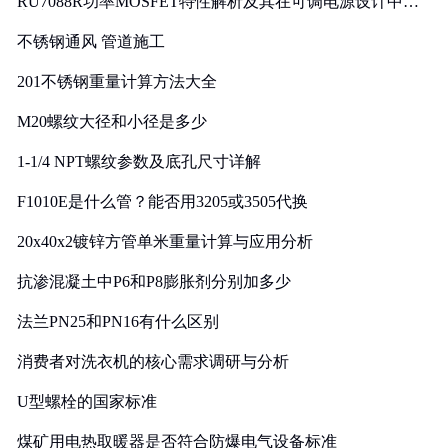
RU7088R功率MOSFET特性解析及其在可调电源设计中的
实践
不锈钢通风 管道施工
201不锈钢重量计算方法大全
M20螺纹大径和小径是多少
1-1/4 NPT螺纹参数及底孔尺寸详解
F1010E是什么管？能否用3205或3505代换
20x40x2镀锌方管单米重量计算与应用分析
抗渗混凝土中P6和P8膨胀剂分别加多少
法兰PN25和PN16有什么区别
消费者对洗衣机的核心需求调研与分析
U型螺栓的国家标准
煤矿用电热取暖器是否符合防爆电气设备标准