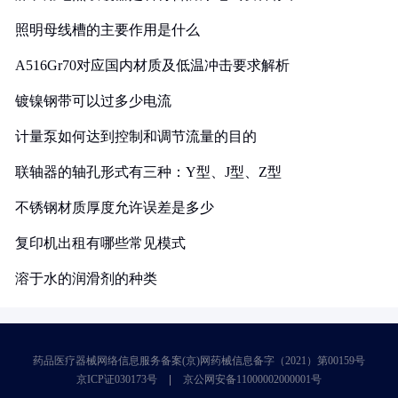
照明母线槽的主要作用是什么
A516Gr70对应国内材质及低温冲击要求解析
镀镍钢带可以过多少电流
计量泵如何达到控制和调节流量的目的
联轴器的轴孔形式有三种：Y型、J型、Z型
不锈钢材质厚度允许误差是多少
复印机出租有哪些常见模式
溶于水的润滑剂的种类
药品医疗器械网络信息服务备案(京)网药械信息备字（2021）第00159号
京ICP证030173号
京公网安备11000002000001号