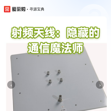
寻源宝典
‹
›