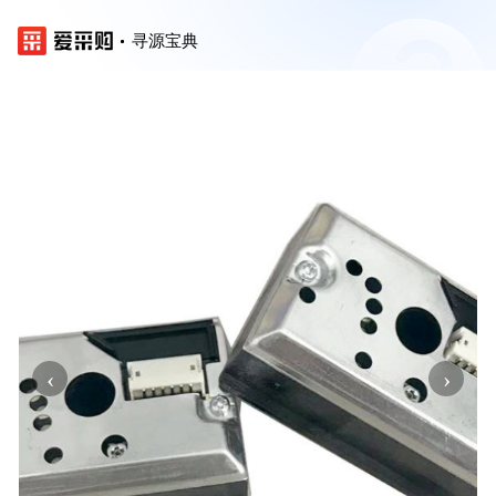
寻源宝典
‹
›