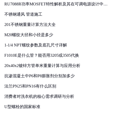
RU7088R功率MOSFET特性解析及其在可调电源设计中的
实践
不锈钢通风 管道施工
201不锈钢重量计算方法大全
M20螺纹大径和小径是多少
1-1/4 NPT螺纹参数及底孔尺寸详解
F1010E是什么管？能否用3205或3505代换
20x40x2镀锌方管单米重量计算与应用分析
抗渗混凝土中P6和P8膨胀剂分别加多少
法兰PN25和PN16有什么区别
消费者对洗衣机的核心需求调研与分析
U型螺栓的国家标准