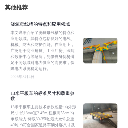
其他推荐
浇筑母线槽的特点和应用领域
本文详细介绍了浇筑母线槽的特点和
应用领域。其特点包括良好的电气、
机械、防火和防护性能。在应用上，
广泛用于商业建筑、工业厂房、医院
和数据中心等场所，凭借自身优势满
足不同领域对电力供应的高要求，保
障电力系统稳定运行。
2026年8月4日
13米平板车的标准尺寸和载重参
数
13米平板车主要技术参数包括: a)外形
尺寸:长13m×宽2.45m,栏板高55cm b)
承载能力:标载30-35吨,最大允许总重
49吨 c)符合国家道路车辆外廓尺寸及