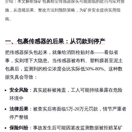
介绍：
本文解析煤矿包裹粉尘传感器探头可能面临的处罚与应对措
施，从违规后果、整改方法到预防策略，为矿井安全提供实用指
南。
一、包裹传感器的后果：从罚款到停产
把传感器探头包起来，就像给消防栓贴封条——看似省
事，实则埋下大隐患。当传感器被布料、塑料膜甚至泥土
包裹后，监测到的粉尘浓度会比实际低50%-80%。这种数
据失真会导致：
安全风险
：真实超标被掩盖，工人可能持续暴露在危险
环境中
法律后果
：被查实后将面临5万-20万元罚款，情节严重者
停产整顿
保险纠纷
：事故发生后可能因篡改监测数据被拒赔某矿