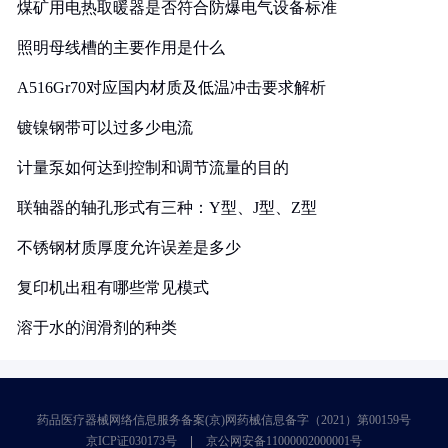
煤矿用电热取暖器是否符合防爆电气设备标准
照明母线槽的主要作用是什么
A516Gr70对应国内材质及低温冲击要求解析
镀镍钢带可以过多少电流
计量泵如何达到控制和调节流量的目的
联轴器的轴孔形式有三种：Y型、J型、Z型
不锈钢材质厚度允许误差是多少
复印机出租有哪些常见模式
溶于水的润滑剂的种类
药品医疗器械网络信息服务备案(京)网药械信息备字（2021）第00159号
京ICP证030173号
京公网安备11000002000001号