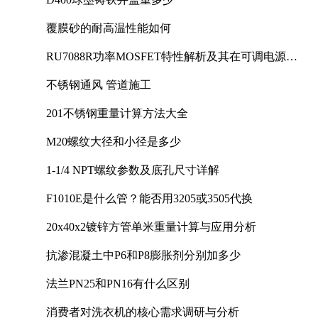
覆膜砂的耐高温性能如何
RU7088R功率MOSFET特性解析及其在可调电源设
计中的实践
不锈钢通风 管道施工
201不锈钢重量计算方法大全
M20螺纹大径和小径是多少
1-1/4 NPT螺纹参数及底孔尺寸详解
F1010E是什么管？能否用3205或3505代换
20x40x2镀锌方管单米重量计算与应用分析
抗渗混凝土中P6和P8膨胀剂分别加多少
法兰PN25和PN16有什么区别
消费者对洗衣机的核心需求调研与分析