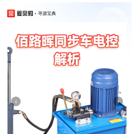
寻源宝典
‹
›