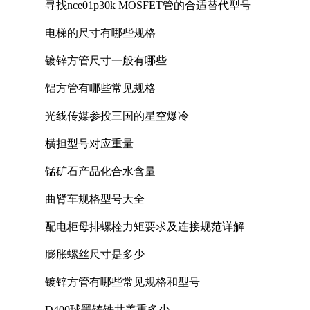
寻找nce01p30k MOSFET管的合适替代型号
电梯的尺寸有哪些规格
镀锌方管尺寸一般有哪些
铝方管有哪些常见规格
光线传媒参投三国的星空爆冷
横担型号对应重量
锰矿石产品化合水含量
曲臂车规格型号大全
配电柜母排螺栓力矩要求及连接规范详解
膨胀螺丝尺寸是多少
镀锌方管有哪些常见规格和型号
D400球墨铸铁井盖重多少