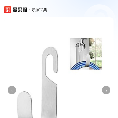
寻源宝典
‹
›