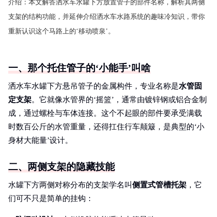
介绍：
本文解答洒水车水罐下方放置管子的部件名称，解析其两侧
支架的结构功能，并延伸介绍洒水车水路系统的趣味冷知识，带你
重新认识这个马路上的‘移动喷泉’。
一、那个托住管子的‘小能手’叫啥
洒水车水罐下方悬吊管子的金属构件，专业名称是
水管固
定支架
。它就像水管界的‘摇篮’，通常由镀锌钢或铝合金制
成，通过螺栓与车体连接。这个不起眼的部件要承受满载
时数百公斤的水管重量，还得扛住行车颠簸，是典型的‘小
身材大能量’设计。
二、两侧支架的隐藏技能
水罐下方两侧对称分布的支架学名叫
侧置式管槽托架
，它
们可不只是简单的挂钩：