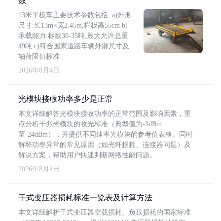
数
13米平板车主要技术参数包括: a)外形
尺寸:长13m×宽2.45m,栏板高55cm b)
承载能力:标载30-35吨,最大允许总重
49吨 c)符合国家道路车辆外廓尺寸及
轴荷限值标准
2026年8月4日
光模块接收功率多少是正常
本文详细解答光模块接收功率的正常范围及影响因素，重
点分析千兆光模块的收光标准（典型值为-3dBm
至-24dBm），并提供不同速率光模块的参考值表格。同时
解释功率异常的常见原因（如光纤损耗、连接器问题）及
解决方案，帮助用户快速判断网络性能问题。
2026年8月4日
干式变压器损耗标准一览表及计算方法
本文详细解析干式变压器空载损耗、负载损耗的国家标准