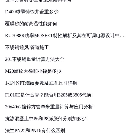
D400球墨铸铁井盖重多少
覆膜砂的耐高温性能如何
RU7088R功率MOSFET特性解析及其在可调电源设计中的
实践
不锈钢通风 管道施工
201不锈钢重量计算方法大全
M20螺纹大径和小径是多少
1-1/4 NPT螺纹参数及底孔尺寸详解
F1010E是什么管？能否用3205或3505代换
20x40x2镀锌方管单米重量计算与应用分析
抗渗混凝土中P6和P8膨胀剂分别加多少
法兰PN25和PN16有什么区别