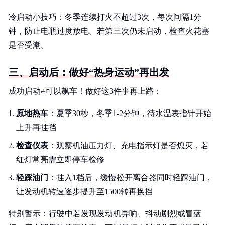
冷启动小技巧：冬季连续打火不超过3次，每次间隔1分
钟，防止电瓶过度放电。若第三次仍未启动，检查火花塞
是否受潮。
三、启动后：做好“热身运动”再出发
成功启动≠可以飙车！做好这3件事再上路：
原地热车
：夏季30秒，冬季1-2分钟，待水温表指针开始
上升再挂挡
检查仪表
：观察机油压力灯、充电指示灯是否熄灭，若
红灯常亮需立即停车检修
轻踩油门
：挂入1档后，缓慢松开离合器同时轻踩油门，
让发动机转速逐步提升至1500转再换挡
特别警示：行驶中若发现发动机异响、抖动剧烈或冒蓝