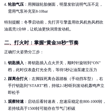
轮胎气压
：用脚踹轮胎侧面，明显发软说明气压不足，
需用气泵补充至8-10bar
特别提醒：冬季启动前，先打开引擎盖用吹风机热风档吹
油底壳1分钟，让机油更快润滑发动机。
二、打火时：掌握“黄金30秒”节奏
正确打火姿势分三步：
钥匙插入
：将钥匙插入点火开关，顺时针旋转到“ON”
档，此时仪表盘灯光全亮，等待5秒让油泵建立压力
踩离合打火
：左脚踩死离合器踏板（手动挡车型），右
手拧钥匙到“START”档，持续2-3秒听到发动机轰鸣声立
即松手
观察转速
：启动后看转速表，怠速应稳定在800-1000转，
若持续高于1500转可能存在节气门积碳