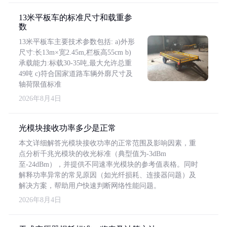
13米平板车的标准尺寸和载重参
数
13米平板车主要技术参数包括: a)外形
尺寸:长13m×宽2.45m,栏板高55cm b)
承载能力:标载30-35吨,最大允许总重
49吨 c)符合国家道路车辆外廓尺寸及
轴荷限值标准
2026年8月4日
光模块接收功率多少是正常
本文详细解答光模块接收功率的正常范围及影响因素，重
点分析千兆光模块的收光标准（典型值为-3dBm
至-24dBm），并提供不同速率光模块的参考值表格。同时
解释功率异常的常见原因（如光纤损耗、连接器问题）及
解决方案，帮助用户快速判断网络性能问题。
2026年8月4日