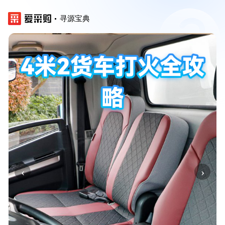
寻源宝典
‹
›