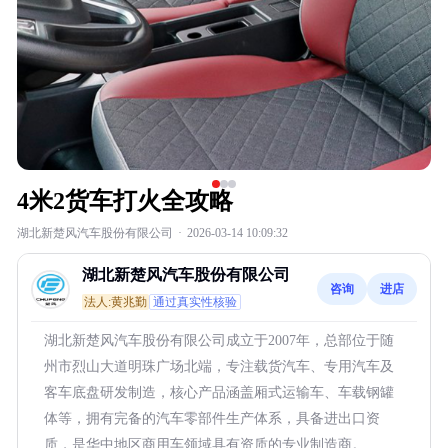
4米2货车打火全攻略
湖北新楚风汽车股份有限公司
·
2026-03-14 10:09:32
湖北新楚风汽车股份有限公司
咨询
进店
法人:黄兆勤
通过真实性核验
湖北新楚风汽车股份有限公司成立于2007年，总部位于随
州市烈山大道明珠广场北端，专注载货汽车、专用汽车及
客车底盘研发制造，核心产品涵盖厢式运输车、车载钢罐
体等，拥有完备的汽车零部件生产体系，具备进出口资
质，是华中地区商用车领域具有资质的专业制造商。