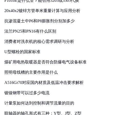
F1010E是什么管？能否用3205或3505代换
20x40x2镀锌方管单米重量计算与应用分析
抗渗混凝土中P6和P8膨胀剂分别加多少
法兰PN25和PN16有什么区别
消费者对洗衣机的核心需求调研与分析
U型螺栓的国家标准
煤矿用电热取暖器是否符合防爆电气设备标准
照明母线槽的主要作用是什么
A516Gr70对应国内材质及低温冲击要求解析
镀镍钢带可以过多少电流
计量泵如何达到控制和调节流量的目的
联轴器的轴孔形式有三种：Y型、J型、Z型