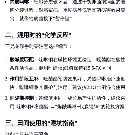
烯酰吗啉
：细胞分裂破坏者，通过干扰卵菌纲病菌的细
胞分裂过程，对霜霉病、晚疫病等低等真菌病害效果突
出，就像给病菌按下“暂停键”
二、混用时的“化学反应”
三兄弟联手时要注意这些细节：
酸碱度匹配
：喹啉铜在碱性环境更稳定，嘧菌酯在酸性
条件活性高，混用时建议pH值保持在5.5-7.0区间
作用阶段互补
：嘧菌酯预防效果好，烯酰吗啉治疗速度
快，喹啉铜兼具保护与治疗，建议按2:1:1比例混合使用
间隔期控制
：连续使用同一成分易产生抗药性，建议采
用“喹啉铜+嘧菌酯”→“烯酰吗啉+代森锰锌”的轮换方案
三、田间使用的“避坑指南”
这些常见错误要避免：