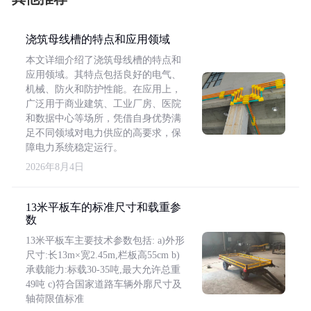
浇筑母线槽的特点和应用领域
本文详细介绍了浇筑母线槽的特点和
应用领域。其特点包括良好的电气、
机械、防火和防护性能。在应用上，
广泛用于商业建筑、工业厂房、医院
和数据中心等场所，凭借自身优势满
足不同领域对电力供应的高要求，保
障电力系统稳定运行。
2026年8月4日
13米平板车的标准尺寸和载重参
数
13米平板车主要技术参数包括: a)外形
尺寸:长13m×宽2.45m,栏板高55cm b)
承载能力:标载30-35吨,最大允许总重
49吨 c)符合国家道路车辆外廓尺寸及
轴荷限值标准