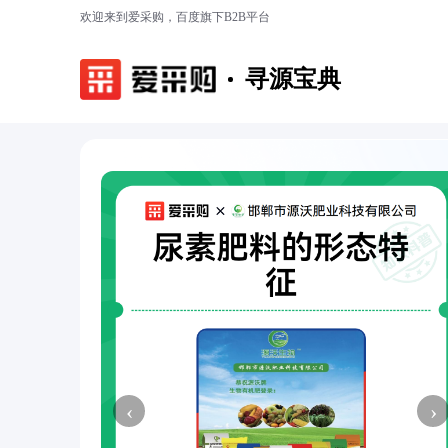
欢迎来到爱采购，百度旗下B2B平台
寻源宝典
‹
›