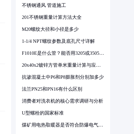
不锈钢通风 管道施工
201不锈钢重量计算方法大全
M20螺纹大径和小径是多少
1-1/4 NPT螺纹参数及底孔尺寸详解
F1010E是什么管？能否用3205或3505代
换
20x40x2镀锌方管单米重量计算与应用
分析
抗渗混凝土中P6和P8膨胀剂分别加多少
法兰PN25和PN16有什么区别
消费者对洗衣机的核心需求调研与分析
U型螺栓的国家标准
煤矿用电热取暖器是否符合防爆电气设
备标准