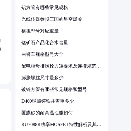
铝方管有哪些常见规格
光线传媒参投三国的星空爆冷
横担型号对应重量
过
锰矿石产品化合水含量
触
曲臂车规格型号大全
配电柜母排螺栓力矩要求及连接规范详
解
膨胀螺丝尺寸是多少
镀锌方管有哪些常见规格和型号
D400球墨铸铁井盖重多少
覆膜砂的耐高温性能如何
RU7088R功率MOSFET特性解析及其在
可调电源设计中的实践