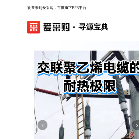
欢迎来到爱采购，百度旗下B2B平台
寻源宝典
‹
›