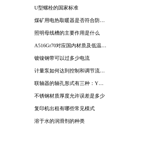
与分析
U型螺栓的国家标准
煤矿用电热取暖器是否符合防爆
电气设备标准
照明母线槽的主要作用是什么
A516Gr70对应国内材质及低温冲
击要求解析
镀镍钢带可以过多少电流
计量泵如何达到控制和调节流量
的目的
联轴器的轴孔形式有三种：Y
型、J型、Z型
不锈钢材质厚度允许误差是多少
复印机出租有哪些常见模式
溶于水的润滑剂的种类