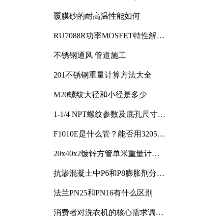
覆膜砂的耐高温性能如何
RU7088R功率MOSFET特性解析
及其在可调电源设计中的实践
不锈钢通风 管道施工
201不锈钢重量计算方法大全
M20螺纹大径和小径是多少
1-1/4 NPT螺纹参数及底孔尺寸详
解
F1010E是什么管？能否用3205或
3505代换
20x40x2镀锌方管单米重量计算
与应用分析
抗渗混凝土中P6和P8膨胀剂分别
加多少
法兰PN25和PN16有什么区别
消费者对洗衣机的核心需求调研