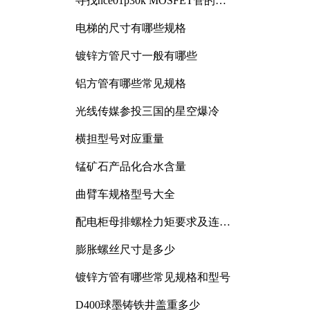
寻找nce01p30k MOSFET管的合
适替代型号
电梯的尺寸有哪些规格
镀锌方管尺寸一般有哪些
铝方管有哪些常见规格
光线传媒参投三国的星空爆冷
横担型号对应重量
锰矿石产品化合水含量
曲臂车规格型号大全
配电柜母排螺栓力矩要求及连接
规范详解
膨胀螺丝尺寸是多少
镀锌方管有哪些常见规格和型号
D400球墨铸铁井盖重多少