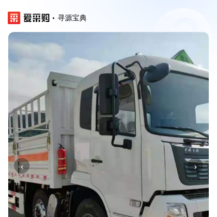
寻源宝典
‹
›