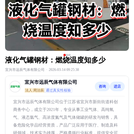
液化气罐钢材：燃烧温度知多少
宜兴市远辰气体有限公司
·
2026-03-14 09:25:38
宜兴市远辰气体有限公司
咨询
进店
法人:周治辰
通过真实性核验
宜兴市远辰气体有限公司位于江苏省宜兴市新街街道科创
商务中心，成立于2021年，专业从事工业气体、高纯氧
气、液态氩气、高浓度氮气及气体储罐的研发与销售，具
备危险化学品经营资质，产品广泛应用于医疗、制造及科
研领域，技术实力雄厚，严格遵循行业标准，提供安全可