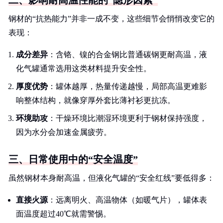
二、影响耐高温性能的“隐形因素”
钢材的“抗热能力”并非一成不变，这些细节会悄悄改变它的
表现：
成分差异
：含铬、镍的合金钢比普通碳钢更耐高温，液
化气罐通常选用这类材料提升安全性。
厚度优势
：罐体越厚，热量传递越慢，局部高温更难影
响整体结构，就像穿厚外套比薄衬衫更抗冻。
环境助攻
：干燥环境比潮湿环境更利于钢材保持强度，
因为水分会加速金属疲劳。
三、日常使用中的“安全温度”
虽然钢材本身耐高温，但液化气罐的“安全红线”要低得多：
直接火源
：远离明火、高温物体（如暖气片），罐体表
面温度超过40℃就需警惕。