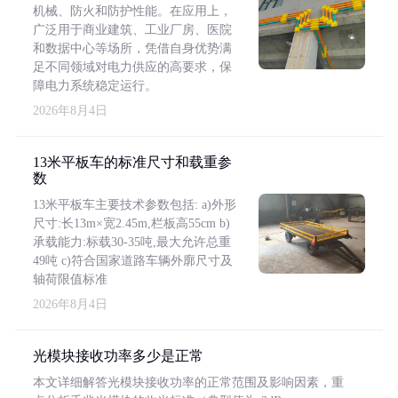
机械、防火和防护性能。在应用上，
广泛用于商业建筑、工业厂房、医院
和数据中心等场所，凭借自身优势满
足不同领域对电力供应的高要求，保
障电力系统稳定运行。
2026年8月4日
13米平板车的标准尺寸和载重参
数
13米平板车主要技术参数包括: a)外形
尺寸:长13m×宽2.45m,栏板高55cm b)
承载能力:标载30-35吨,最大允许总重
49吨 c)符合国家道路车辆外廓尺寸及
轴荷限值标准
2026年8月4日
光模块接收功率多少是正常
本文详细解答光模块接收功率的正常范围及影响因素，重