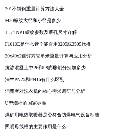
201不锈钢重量计算方法大全
M20螺纹大径和小径是多少
1-1/4 NPT螺纹参数及底孔尺寸详解
F1010E是什么管？能否用3205或3505代换
20x40x2镀锌方管单米重量计算与应用分析
抗渗混凝土中P6和P8膨胀剂分别加多少
法兰PN25和PN16有什么区别
消费者对洗衣机的核心需求调研与分析
U型螺栓的国家标准
煤矿用电热取暖器是否符合防爆电气设备标准
照明母线槽的主要作用是什么