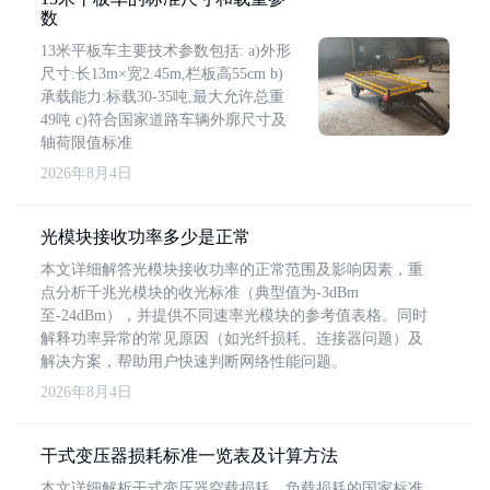
数
13米平板车主要技术参数包括: a)外形
尺寸:长13m×宽2.45m,栏板高55cm b)
承载能力:标载30-35吨,最大允许总重
49吨 c)符合国家道路车辆外廓尺寸及
轴荷限值标准
2026年8月4日
光模块接收功率多少是正常
本文详细解答光模块接收功率的正常范围及影响因素，重
点分析千兆光模块的收光标准（典型值为-3dBm
至-24dBm），并提供不同速率光模块的参考值表格。同时
解释功率异常的常见原因（如光纤损耗、连接器问题）及
解决方案，帮助用户快速判断网络性能问题。
2026年8月4日
干式变压器损耗标准一览表及计算方法
本文详细解析干式变压器空载损耗、负载损耗的国家标准