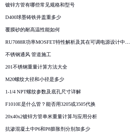
镀锌方管有哪些常见规格和型号
D400球墨铸铁井盖重多少
覆膜砂的耐高温性能如何
RU7088R功率MOSFET特性解析及其在可调电源设计中的
实践
不锈钢通风 管道施工
201不锈钢重量计算方法大全
M20螺纹大径和小径是多少
1-1/4 NPT螺纹参数及底孔尺寸详解
F1010E是什么管？能否用3205或3505代换
20x40x2镀锌方管单米重量计算与应用分析
抗渗混凝土中P6和P8膨胀剂分别加多少