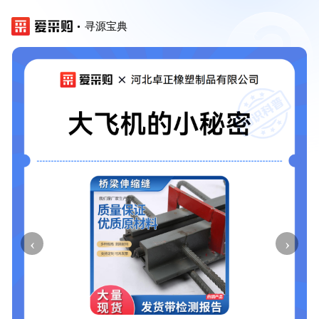
寻源宝典
‹
›