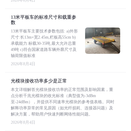
2026年8月4日
13米平板车的标准尺寸和载重参
数
13米平板车主要技术参数包括: a)外形
尺寸:长13m×宽2.45m,栏板高55cm b)
承载能力:标载30-35吨,最大允许总重
49吨 c)符合国家道路车辆外廓尺寸及
轴荷限值标准
2026年8月4日
光模块接收功率多少是正常
本文详细解答光模块接收功率的正常范围及影响因素，重
点分析千兆光模块的收光标准（典型值为-3dBm
至-24dBm），并提供不同速率光模块的参考值表格。同时
解释功率异常的常见原因（如光纤损耗、连接器问题）及
解决方案，帮助用户快速判断网络性能问题。
2026年8月4日