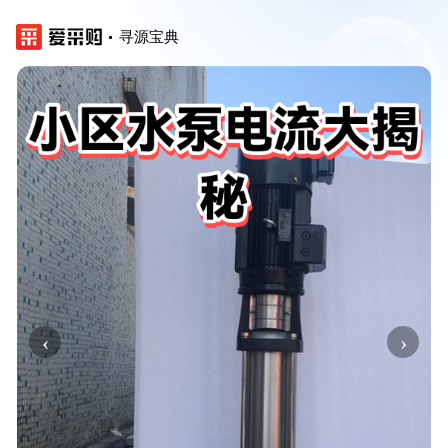
寻源宝典
‹
›