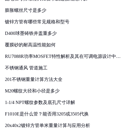
膨胀螺丝尺寸是多少
镀锌方管有哪些常见规格和型号
D400球墨铸铁井盖重多少
覆膜砂的耐高温性能如何
RU7088R功率MOSFET特性解析及其在可调电源设计中的
实践
不锈钢通风 管道施工
201不锈钢重量计算方法大全
M20螺纹大径和小径是多少
1-1/4 NPT螺纹参数及底孔尺寸详解
F1010E是什么管？能否用3205或3505代换
20x40x2镀锌方管单米重量计算与应用分析