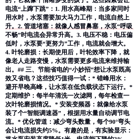
的，它就像个情绪多变的孩子。这些因素会让
电流“上蹿下跳”：1.
用水高峰期
：当多家同时
用水时，水泵需要加大马力工作，电流自然上
升。2.
管道堵塞
：就像人感冒鼻塞，水泵“呼吸
不畅”时电流会异常升高。3.
电压不稳
：电压偏
低时，水泵要“更努力”工作，电流就会增大。
4.
叶轮磨损
：长期使用后，叶轮效率下降，就
像老人走路变慢，水泵需要更多电流来维持输
出。## 三、节能省电的“小妙招”想让水泵既高
效又省电？这些技巧值得一试：*
错峰用水
：
避开早晚高峰，让水泵在低负载状态下运行。*
定期维护
：每半年清洗一次滤网，每年检查一
次叶轮磨损情况。*
安装变频器
：就像给水泵
装了个“智能调速器”，根据用水量自动调节电
流。*
优化管道
：减少弯头数量，每个90°弯头
会让电流损失约5%。有趣的是，有实验显示：