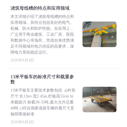
浇筑母线槽的特点和应用领域
本文详细介绍了浇筑母线槽的特点和
应用领域。其特点包括良好的电气、
机械、防火和防护性能。在应用上，
广泛用于商业建筑、工业厂房、医院
和数据中心等场所，凭借自身优势满
足不同领域对电力供应的高要求，保
障电力系统稳定运行。
2026年8月4日
13米平板车的标准尺寸和载重参
数
13米平板车主要技术参数包括: a)外形
尺寸:长13m×宽2.45m,栏板高55cm b)
承载能力:标载30-35吨,最大允许总重
49吨 c)符合国家道路车辆外廓尺寸及
轴荷限值标准
2026年8月4日