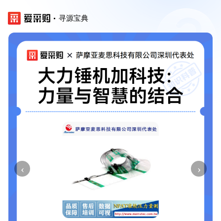
寻源宝典
‹
›