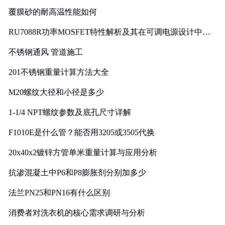
覆膜砂的耐高温性能如何
RU7088R功率MOSFET特性解析及其在可调电源设计中的
实践
不锈钢通风 管道施工
201不锈钢重量计算方法大全
M20螺纹大径和小径是多少
1-1/4 NPT螺纹参数及底孔尺寸详解
F1010E是什么管？能否用3205或3505代换
20x40x2镀锌方管单米重量计算与应用分析
抗渗混凝土中P6和P8膨胀剂分别加多少
法兰PN25和PN16有什么区别
消费者对洗衣机的核心需求调研与分析