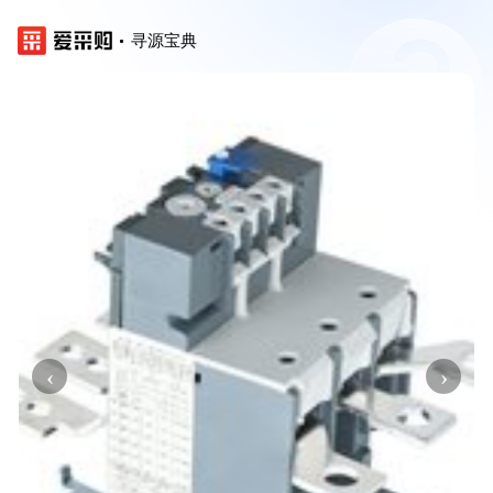
寻源宝典
‹
›