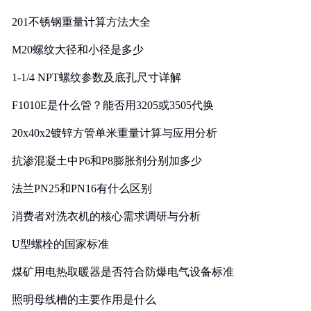
201不锈钢重量计算方法大全
M20螺纹大径和小径是多少
1-1/4 NPT螺纹参数及底孔尺寸详解
F1010E是什么管？能否用3205或3505代换
20x40x2镀锌方管单米重量计算与应用分析
抗渗混凝土中P6和P8膨胀剂分别加多少
法兰PN25和PN16有什么区别
消费者对洗衣机的核心需求调研与分析
U型螺栓的国家标准
煤矿用电热取暖器是否符合防爆电气设备标准
照明母线槽的主要作用是什么