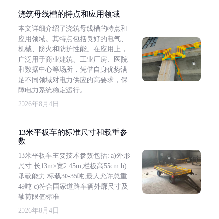
浇筑母线槽的特点和应用领域
本文详细介绍了浇筑母线槽的特点和
应用领域。其特点包括良好的电气、
机械、防火和防护性能。在应用上，
广泛用于商业建筑、工业厂房、医院
和数据中心等场所，凭借自身优势满
足不同领域对电力供应的高要求，保
障电力系统稳定运行。
2026年8月4日
13米平板车的标准尺寸和载重参
数
13米平板车主要技术参数包括: a)外形
尺寸:长13m×宽2.45m,栏板高55cm b)
承载能力:标载30-35吨,最大允许总重
49吨 c)符合国家道路车辆外廓尺寸及
轴荷限值标准
2026年8月4日