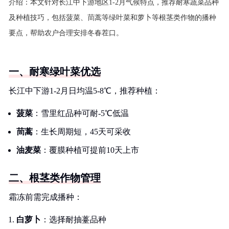
介绍：
本文针对长江中下游地区1-2月气候特点，推荐耐寒蔬菜品种
及种植技巧，包括菠菜、茼蒿等绿叶菜和萝卜等根茎类作物的播种
要点，帮助农户合理安排冬春茬口。
一、耐寒绿叶菜优选
长江中下游1-2月日均温5-8℃，推荐种植：
菠菜
：雪里红品种可耐-5℃低温
茼蒿
：生长周期短，45天可采收
油麦菜
：覆膜种植可提前10天上市
二、根茎类作物管理
霜冻前需完成播种：
白萝卜
：选择耐抽薹品种