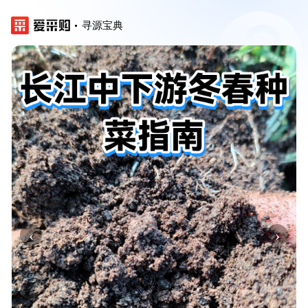
寻源宝典
‹
›