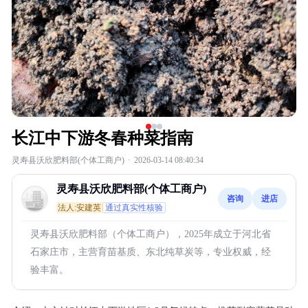
长江中下游冬春种菜指南
灵寿县沃欣肥料部(个体工商户)
·
2026-03-14 08:40:34
灵寿县沃欣肥料部(个体工商户)
咨询
进店
法人:安建英
通过真实性核验
灵寿县沃欣肥料部（个体工商户），2025年成立于河北省
石家庄市，主营育苗基质、东北纯草炭等，专业权威，经
验丰富。