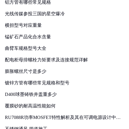
铝方管有哪些常见规格
光线传媒参投三国的星空爆冷
横担型号对应重量
锰矿石产品化合水含量
曲臂车规格型号大全
配电柜母排螺栓力矩要求及连接规范详解
膨胀螺丝尺寸是多少
镀锌方管有哪些常见规格和型号
D400球墨铸铁井盖重多少
覆膜砂的耐高温性能如何
RU7088R功率MOSFET特性解析及其在可调电源设计中的
实践
不锈钢通风 管道施工