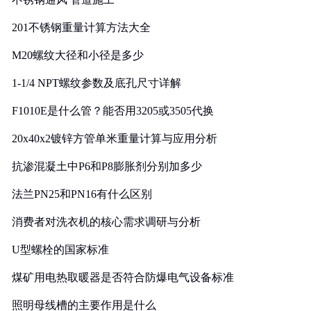
201不锈钢重量计算方法大全
M20螺纹大径和小径是多少
1-1/4 NPT螺纹参数及底孔尺寸详解
F1010E是什么管？能否用3205或3505代换
20x40x2镀锌方管单米重量计算与应用分析
抗渗混凝土中P6和P8膨胀剂分别加多少
法兰PN25和PN16有什么区别
消费者对洗衣机的核心需求调研与分析
U型螺栓的国家标准
煤矿用电热取暖器是否符合防爆电气设备标准
照明母线槽的主要作用是什么