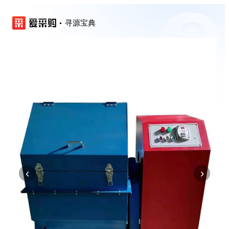
寻源宝典
‹
›