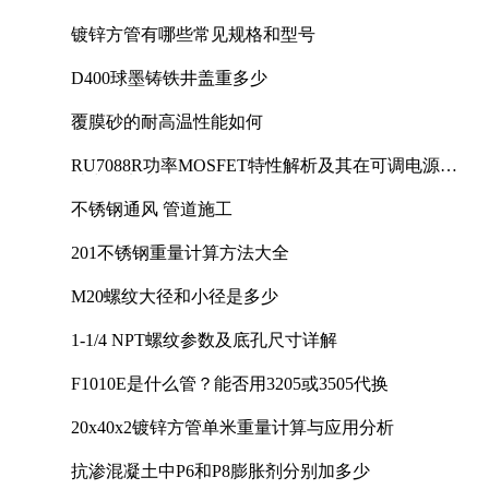
镀锌方管有哪些常见规格和型号
D400球墨铸铁井盖重多少
覆膜砂的耐高温性能如何
RU7088R功率MOSFET特性解析及其在可调电源设
计中的实践
不锈钢通风 管道施工
201不锈钢重量计算方法大全
M20螺纹大径和小径是多少
1-1/4 NPT螺纹参数及底孔尺寸详解
F1010E是什么管？能否用3205或3505代换
20x40x2镀锌方管单米重量计算与应用分析
抗渗混凝土中P6和P8膨胀剂分别加多少