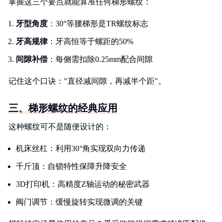
掌握这三个要点就能算准任何梯形螺纹：
牙型角度
：30°等腰梯形是TR螺纹标志
牙高规律
：牙高恒等于螺距的50%
间隙补偿
：每侧需扣除0.25mm配合间隙
记住这个口诀："直径减间隙，再减半个距"。
三、梯形螺纹的经典应用
这种螺纹可不是随便设计的：
机床丝杠：利用30°角实现双向力传递
千斤顶：自锁特性保障升降安全
3D打印机：高精度Z轴运动的秘密武器
阀门调节：缓慢旋转实现微调的关键