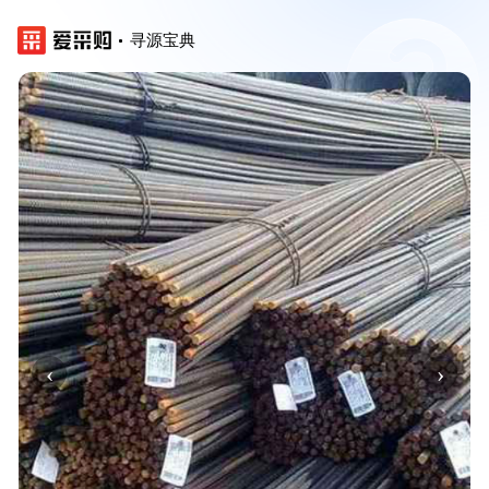
寻源宝典
‹
›