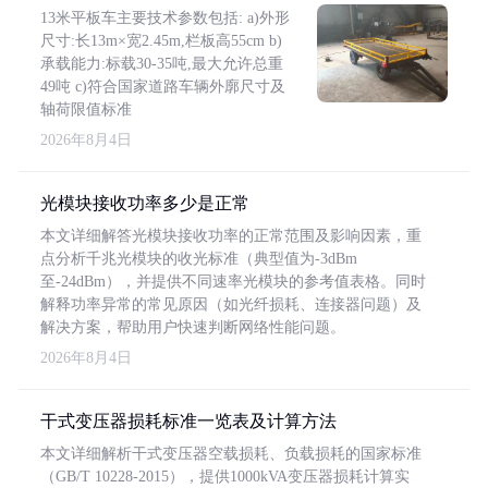
13米平板车主要技术参数包括: a)外形
尺寸:长13m×宽2.45m,栏板高55cm b)
承载能力:标载30-35吨,最大允许总重
49吨 c)符合国家道路车辆外廓尺寸及
轴荷限值标准
2026年8月4日
光模块接收功率多少是正常
本文详细解答光模块接收功率的正常范围及影响因素，重
点分析千兆光模块的收光标准（典型值为-3dBm
至-24dBm），并提供不同速率光模块的参考值表格。同时
解释功率异常的常见原因（如光纤损耗、连接器问题）及
解决方案，帮助用户快速判断网络性能问题。
2026年8月4日
干式变压器损耗标准一览表及计算方法
本文详细解析干式变压器空载损耗、负载损耗的国家标准
（GB/T 10228-2015），提供1000kVA变压器损耗计算实