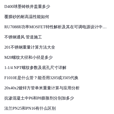
D400球墨铸铁井盖重多少
覆膜砂的耐高温性能如何
RU7088R功率MOSFET特性解析及其在可调电源设计中的
实践
不锈钢通风 管道施工
201不锈钢重量计算方法大全
M20螺纹大径和小径是多少
1-1/4 NPT螺纹参数及底孔尺寸详解
F1010E是什么管？能否用3205或3505代换
20x40x2镀锌方管单米重量计算与应用分析
抗渗混凝土中P6和P8膨胀剂分别加多少
法兰PN25和PN16有什么区别