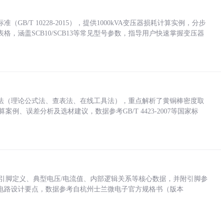
/T 10228-2015），提供1000kVA变压器损耗计算实例，分步
，涵盖SCB10/SCB13等常见型号参数，指导用户快速掌握变压器
法（理论公式法、查表法、在线工具法），重点解析了黄铜棒密度取
计算案例、误差分析及选材建议，数据参考GB/T 4423-2007等国家标
括各引脚定义、典型电压/电流值、内部逻辑关系等核心数据，并附引脚参
电路设计要点，数据参考自杭州士兰微电子官方规格书（版本