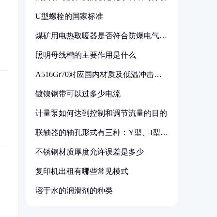
U型螺栓的国家标准
煤矿用电热取暖器是否符合防爆电气设
备标准
照明母线槽的主要作用是什么
A516Gr70对应国内材质及低温冲击要
求解析
镀镍钢带可以过多少电流
计量泵如何达到控制和调节流量的目的
联轴器的轴孔形式有三种：Y型、J型、
Z型
不锈钢材质厚度允许误差是多少
复印机出租有哪些常见模式
溶于水的润滑剂的种类