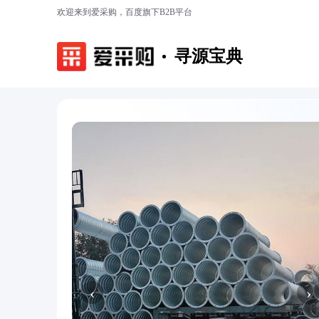
欢迎来到爱采购，百度旗下B2B平台
寻源宝典
‹
›