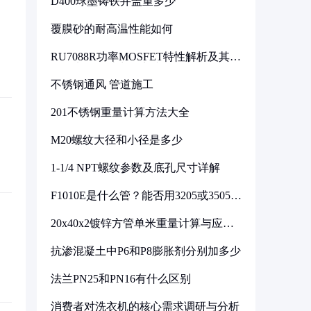
D400球墨铸铁井盖重多少
覆膜砂的耐高温性能如何
RU7088R功率MOSFET特性解析及其在
可调电源设计中的实践
不锈钢通风 管道施工
201不锈钢重量计算方法大全
M20螺纹大径和小径是多少
1-1/4 NPT螺纹参数及底孔尺寸详解
F1010E是什么管？能否用3205或3505代
换
20x40x2镀锌方管单米重量计算与应用
分析
抗渗混凝土中P6和P8膨胀剂分别加多少
法兰PN25和PN16有什么区别
消费者对洗衣机的核心需求调研与分析