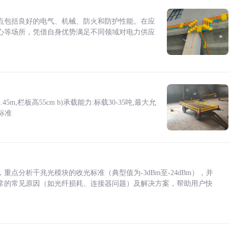
点包括良好的电气、机械、防火和防护性能。在应
心等场所，凭借自身优势满足不同领域对电力供应
5m,栏板高55cm b)承载能力:标载30-35吨,最大允
标准
点分析千兆光模块的收光标准（典型值为-3dBm至-24dBm），并
常的常见原因（如光纤损耗、连接器问题）及解决方案，帮助用户快