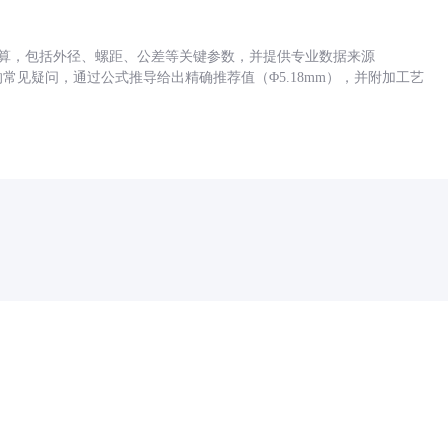
底孔计算，包括外径、螺距、公差等关键参数，并提供专业数据来源
孔尺寸的常见疑问，通过公式推导给出精确推荐值（Φ5.18mm），并附加工艺
药品医疗器械网络信息服务备案(京)网药械信息备字（2021）第00159号
京ICP证030173号
京公网安备11000002000001号