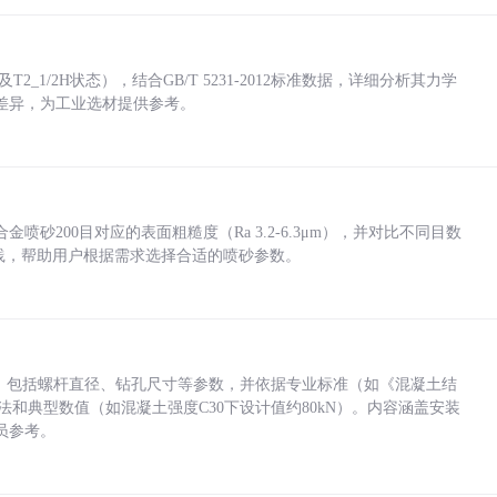
_1/2H状态），结合GB/T 5231-2012标准数据，详细分析其力学
差异，为工业选材提供参考。
砂200目对应的表面粗糙度（Ra 3.2-6.3μm），并对比不同目数
业实践，帮助用户根据需求选择合适的喷砂参数。
力，包括螺杆直径、钻孔尺寸等参数，并依据专业标准（如《混凝土结
方法和典型数值（如混凝土强度C30下设计值约80kN）。内容涵盖安装
员参考。