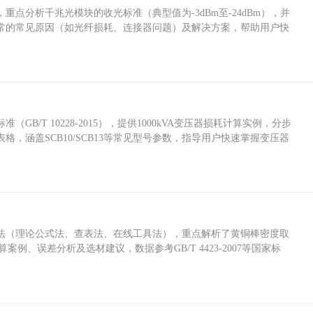
点分析千兆光模块的收光标准（典型值为-3dBm至-24dBm），并
常的常见原因（如光纤损耗、连接器问题）及解决方案，帮助用户快
/T 10228-2015），提供1000kVA变压器损耗计算实例，分步
，涵盖SCB10/SCB13等常见型号参数，指导用户快速掌握变压器
法（理论公式法、查表法、在线工具法），重点解析了黄铜棒密度取
计算案例、误差分析及选材建议，数据参考GB/T 4423-2007等国家标