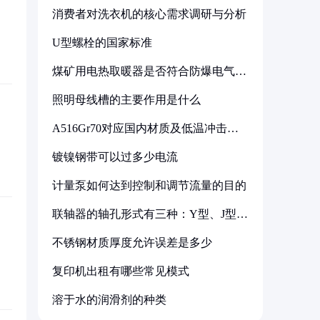
消费者对洗衣机的核心需求调研与分析
U型螺栓的国家标准
煤矿用电热取暖器是否符合防爆电气设
备标准
照明母线槽的主要作用是什么
A516Gr70对应国内材质及低温冲击要
求解析
镀镍钢带可以过多少电流
计量泵如何达到控制和调节流量的目的
联轴器的轴孔形式有三种：Y型、J型、
Z型
不锈钢材质厚度允许误差是多少
复印机出租有哪些常见模式
溶于水的润滑剂的种类