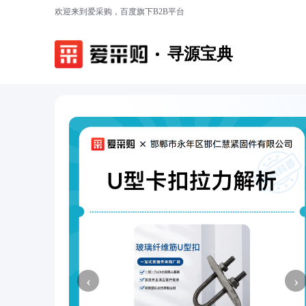
欢迎来到爱采购，百度旗下B2B平台
寻源宝典
‹
›