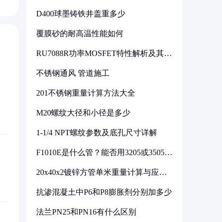
D400球墨铸铁井盖重多少
覆膜砂的耐高温性能如何
RU7088R功率MOSFET特性解析及其在
可调电源设计中的实践
不锈钢通风 管道施工
201不锈钢重量计算方法大全
M20螺纹大径和小径是多少
1-1/4 NPT螺纹参数及底孔尺寸详解
F1010E是什么管？能否用3205或3505代
换
20x40x2镀锌方管单米重量计算与应用
分析
抗渗混凝土中P6和P8膨胀剂分别加多少
法兰PN25和PN16有什么区别