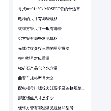
寻找nce01p30k MOSFET管的合适替代
型号
电梯的尺寸有哪些规格
镀锌方管尺寸一般有哪些
铝方管有哪些常见规格
光线传媒参投三国的星空爆冷
横担型号对应重量
锰矿石产品化合水含量
曲臂车规格型号大全
配电柜母排螺栓力矩要求及连接规范详
解
膨胀螺丝尺寸是多少
镀锌方管有哪些常见规格和型号