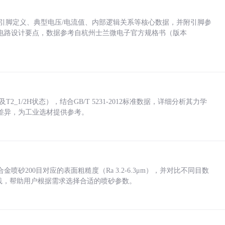
括各引脚定义、典型电压/电流值、内部逻辑关系等核心数据，并附引脚参
电路设计要点，数据参考自杭州士兰微电子官方规格书（版本
_1/2H状态），结合GB/T 5231-2012标准数据，详细分析其力学
差异，为工业选材提供参考。
砂200目对应的表面粗糙度（Ra 3.2-6.3μm），并对比不同目数
业实践，帮助用户根据需求选择合适的喷砂参数。