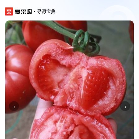
寻源宝典
‹
›