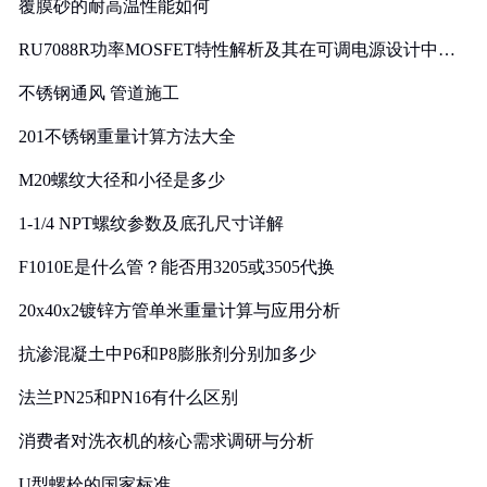
覆膜砂的耐高温性能如何
RU7088R功率MOSFET特性解析及其在可调电源设计中的
实践
不锈钢通风 管道施工
201不锈钢重量计算方法大全
M20螺纹大径和小径是多少
1-1/4 NPT螺纹参数及底孔尺寸详解
F1010E是什么管？能否用3205或3505代换
20x40x2镀锌方管单米重量计算与应用分析
抗渗混凝土中P6和P8膨胀剂分别加多少
法兰PN25和PN16有什么区别
消费者对洗衣机的核心需求调研与分析
U型螺栓的国家标准