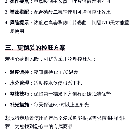
操作要点
：重点喷洒生长点，叶片轻微湿润即可
增效搭配
：配合磷酸二氢钾使用可增强控旺效果
风险提示
：浓度过高会导致叶片卷曲，间隔7-10天才能重
复使用
三、更稳妥的控旺方案
若担心药剂风险，可优先采用物理控旺法：
温度调控
：夜间保持12-15℃温差
水分管理
：适度控水促使根系下扎
整枝技巧
：保留第一穗果下方侧枝延缓顶端优势
补光措施
：每天保证6小时以上直射光
想找特定场景使用的产品？爱采购能根据需求精准匹配推
荐。为您找到您心中的专属商品