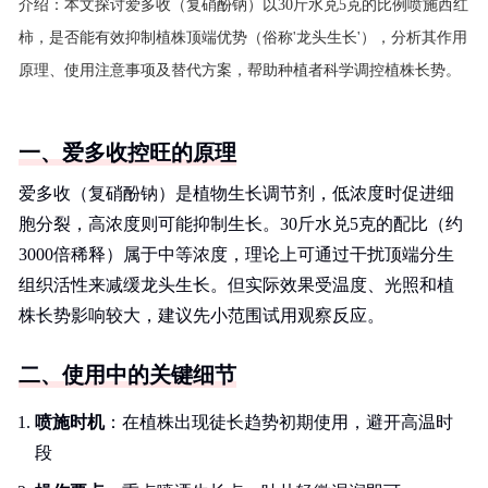
介绍：
本文探讨爱多收（复硝酚钠）以30斤水兑5克的比例喷施西红
柿，是否能有效抑制植株顶端优势（俗称'龙头生长'），分析其作用
原理、使用注意事项及替代方案，帮助种植者科学调控植株长势。
一、爱多收控旺的原理
爱多收（复硝酚钠）是植物生长调节剂，低浓度时促进细
胞分裂，高浓度则可能抑制生长。30斤水兑5克的配比（约
3000倍稀释）属于中等浓度，理论上可通过干扰顶端分生
组织活性来减缓龙头生长。但实际效果受温度、光照和植
株长势影响较大，建议先小范围试用观察反应。
二、使用中的关键细节
喷施时机
：在植株出现徒长趋势初期使用，避开高温时
段