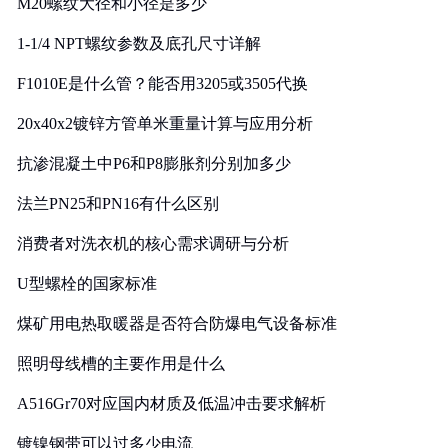
M20螺纹大径和小径是多少
1-1/4 NPT螺纹参数及底孔尺寸详解
F1010E是什么管？能否用3205或3505代换
20x40x2镀锌方管单米重量计算与应用分析
抗渗混凝土中P6和P8膨胀剂分别加多少
法兰PN25和PN16有什么区别
消费者对洗衣机的核心需求调研与分析
U型螺栓的国家标准
煤矿用电热取暖器是否符合防爆电气设备标准
照明母线槽的主要作用是什么
A516Gr70对应国内材质及低温冲击要求解析
镀镍钢带可以过多少电流