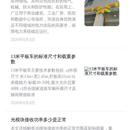
应用领域。其特点包括良好的电气、
机械、防火和防护性能。在应用上，
广泛用于商业建筑、工业厂房、医院
和数据中心等场所，凭借自身优势满
足不同领域对电力供应的高要求，保
障电力系统稳定运行。
2026年8月4日
13米平板车的标准尺寸和载重参
数
13米平板车主要技术参数包括: a)外形
尺寸:长13m×宽2.45m,栏板高55cm b)
承载能力:标载30-35吨,最大允许总重
49吨 c)符合国家道路车辆外廓尺寸及
轴荷限值标准
2026年8月4日
光模块接收功率多少是正常
本文详细解答光模块接收功率的正常范围及影响因素，重