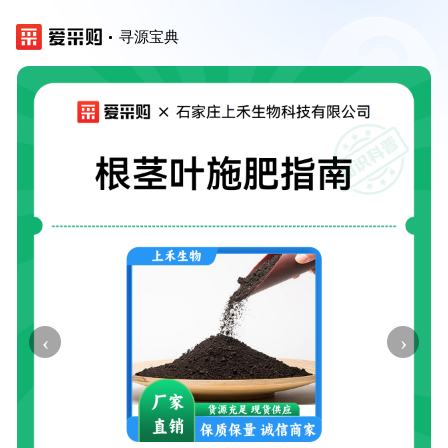
寻源宝典
‹
›