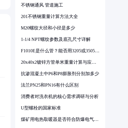
不锈钢通风 管道施工
201不锈钢重量计算方法大全
M20螺纹大径和小径是多少
1-1/4 NPT螺纹参数及底孔尺寸详解
F1010E是什么管？能否用3205或3505代
换
20x40x2镀锌方管单米重量计算与应用
分析
抗渗混凝土中P6和P8膨胀剂分别加多少
法兰PN25和PN16有什么区别
消费者对洗衣机的核心需求调研与分析
U型螺栓的国家标准
煤矿用电热取暖器是否符合防爆电气设
备标准