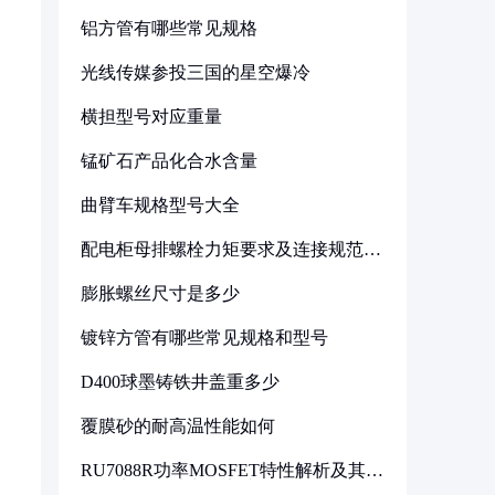
铝方管有哪些常见规格
光线传媒参投三国的星空爆冷
横担型号对应重量
锰矿石产品化合水含量
曲臂车规格型号大全
配电柜母排螺栓力矩要求及连接规范详
解
膨胀螺丝尺寸是多少
镀锌方管有哪些常见规格和型号
D400球墨铸铁井盖重多少
覆膜砂的耐高温性能如何
RU7088R功率MOSFET特性解析及其在
可调电源设计中的实践