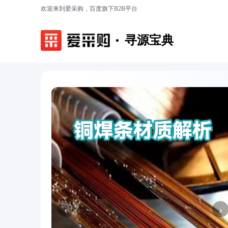
欢迎来到爱采购，百度旗下B2B平台
寻源宝典
‹
›