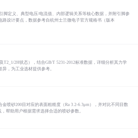
括各引脚定义、典型电压/电流值、内部逻辑关系等核心数据，并附引脚参
电路设计要点，数据参考自杭州士兰微电子官方规格书（版本
_1/2H状态），结合GB/T 5231-2012标准数据，详细分析其力学
差异，为工业选材提供参考。
砂200目对应的表面粗糙度（Ra 3.2-6.3μm），并对比不同目数
业实践，帮助用户根据需求选择合适的喷砂参数。