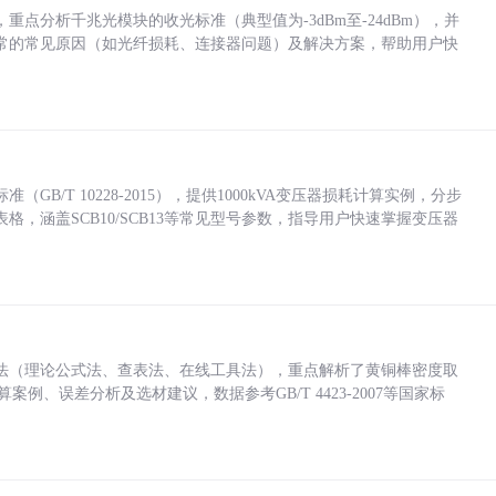
点分析千兆光模块的收光标准（典型值为-3dBm至-24dBm），并
常的常见原因（如光纤损耗、连接器问题）及解决方案，帮助用户快
/T 10228-2015），提供1000kVA变压器损耗计算实例，分步
，涵盖SCB10/SCB13等常见型号参数，指导用户快速掌握变压器
法（理论公式法、查表法、在线工具法），重点解析了黄铜棒密度取
计算案例、误差分析及选材建议，数据参考GB/T 4423-2007等国家标