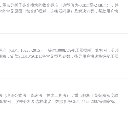
点分析千兆光模块的收光标准（典型值为-3dBm至-24dBm），并
常的常见原因（如光纤损耗、连接器问题）及解决方案，帮助用户快
/T 10228-2015），提供1000kVA变压器损耗计算实例，分步
，涵盖SCB10/SCB13等常见型号参数，指导用户快速掌握变压器
法（理论公式法、查表法、在线工具法），重点解析了黄铜棒密度取
计算案例、误差分析及选材建议，数据参考GB/T 4423-2007等国家标