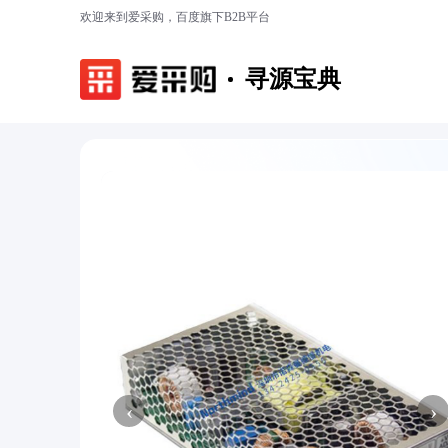
欢迎来到爱采购，百度旗下B2B平台
寻源宝典
‹
›