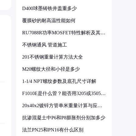
D400球墨铸铁井盖重多少
覆膜砂的耐高温性能如何
RU7088R功率MOSFET特性解析及其在
可调电源设计中的实践
不锈钢通风 管道施工
201不锈钢重量计算方法大全
M20螺纹大径和小径是多少
1-1/4 NPT螺纹参数及底孔尺寸详解
F1010E是什么管？能否用3205或3505代
换
20x40x2镀锌方管单米重量计算与应用
分析
抗渗混凝土中P6和P8膨胀剂分别加多少
法兰PN25和PN16有什么区别