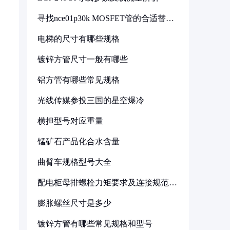
寻找nce01p30k MOSFET管的合适替代
型号
电梯的尺寸有哪些规格
镀锌方管尺寸一般有哪些
铝方管有哪些常见规格
光线传媒参投三国的星空爆冷
横担型号对应重量
锰矿石产品化合水含量
曲臂车规格型号大全
配电柜母排螺栓力矩要求及连接规范详
解
膨胀螺丝尺寸是多少
镀锌方管有哪些常见规格和型号