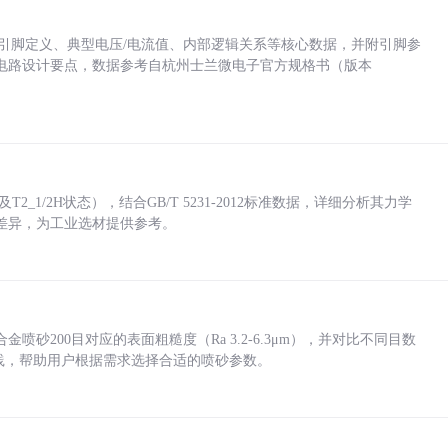
括各引脚定义、典型电压/电流值、内部逻辑关系等核心数据，并附引脚参
电路设计要点，数据参考自杭州士兰微电子官方规格书（版本
_1/2H状态），结合GB/T 5231-2012标准数据，详细分析其力学
差异，为工业选材提供参考。
砂200目对应的表面粗糙度（Ra 3.2-6.3μm），并对比不同目数
业实践，帮助用户根据需求选择合适的喷砂参数。