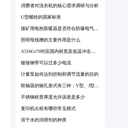
消费者对洗衣机的核心需求调研与分析
U型螺栓的国家标准
煤矿用电热取暖器是否符合防爆电气设
备标准
照明母线槽的主要作用是什么
A516Gr70对应国内材质及低温冲击要
求解析
镀镍钢带可以过多少电流
计量泵如何达到控制和调节流量的目的
联轴器的轴孔形式有三种：Y型、J型、
Z型
不锈钢材质厚度允许误差是多少
复印机出租有哪些常见模式
溶于水的润滑剂的种类