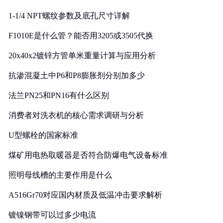
1-1/4 NPT螺纹参数及底孔尺寸详解
F1010E是什么管？能否用3205或3505代换
20x40x2镀锌方管单米重量计算与应用分析
抗渗混凝土中P6和P8膨胀剂分别加多少
法兰PN25和PN16有什么区别
消费者对洗衣机的核心需求调研与分析
U型螺栓的国家标准
煤矿用电热取暖器是否符合防爆电气设备标准
照明母线槽的主要作用是什么
A516Gr70对应国内材质及低温冲击要求解析
镀镍钢带可以过多少电流