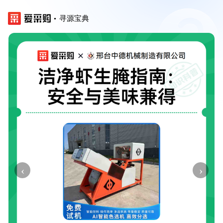
寻源宝典
‹
›