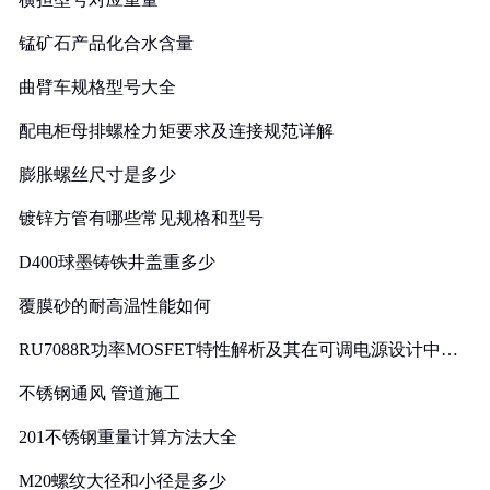
锰矿石产品化合水含量
曲臂车规格型号大全
配电柜母排螺栓力矩要求及连接规范详解
膨胀螺丝尺寸是多少
镀锌方管有哪些常见规格和型号
D400球墨铸铁井盖重多少
覆膜砂的耐高温性能如何
RU7088R功率MOSFET特性解析及其在可调电源设计中的
实践
不锈钢通风 管道施工
201不锈钢重量计算方法大全
M20螺纹大径和小径是多少