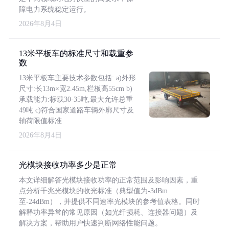
障电力系统稳定运行。
2026年8月4日
13米平板车的标准尺寸和载重参
数
13米平板车主要技术参数包括: a)外形
尺寸:长13m×宽2.45m,栏板高55cm b)
承载能力:标载30-35吨,最大允许总重
49吨 c)符合国家道路车辆外廓尺寸及
轴荷限值标准
2026年8月4日
光模块接收功率多少是正常
本文详细解答光模块接收功率的正常范围及影响因素，重
点分析千兆光模块的收光标准（典型值为-3dBm
至-24dBm），并提供不同速率光模块的参考值表格。同时
解释功率异常的常见原因（如光纤损耗、连接器问题）及
解决方案，帮助用户快速判断网络性能问题。