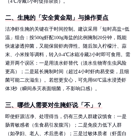
（4℃冷藏1小时促排杂质）。
二、生腌的「安全黄金期」与操作要点
洁净虾生腌的关键在于时间控制。建议采用「短时高盐+低
温」组合：按500g虾配100g海盐的比例腌制20分钟，既能
快速渗透抑菌，又能保留虾肉弹性。随后加入柠檬汁、蒜
末、小米辣等调料，转入0-4℃冰箱冷藏2小时即可食用。需
避开两个误区：一是用淡水虾替代（淡水生物寄生虫风险
更高）；二是延长腌制时间（超过4小时虾肉易变柴，且细
菌可能二次滋生）。若想更安心，可先用60℃温水浸烫虾
体3秒（瞬间杀灭表面细菌，不影响口感）。
三、哪些人需要对生腌虾说「不」？
即使虾源洁净、处理得当，仍有三类人群建议慎食：一是
肠胃敏感者（生食易引发腹泻）；二是免疫力低下人群
（如孕妇、老人、术后患者）；三是过敏体质者（虾蛋白