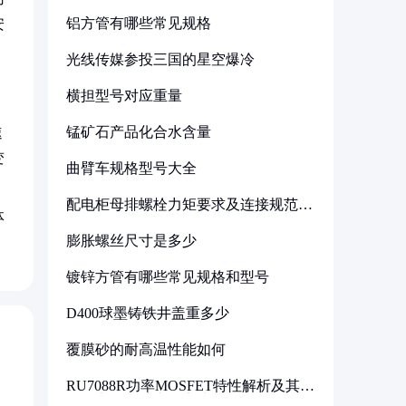
铝方管有哪些常见规格
安
光线传媒参投三国的星空爆冷
横担型号对应重量
锰矿石产品化合水含量
速
变
曲臂车规格型号大全
配电柜母排螺栓力矩要求及连接规范详
体
解
膨胀螺丝尺寸是多少
镀锌方管有哪些常见规格和型号
D400球墨铸铁井盖重多少
覆膜砂的耐高温性能如何
RU7088R功率MOSFET特性解析及其在
可调电源设计中的实践