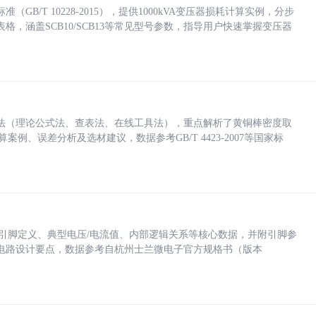
/T 10228-2015），提供1000kVA变压器损耗计算实例，分步
，涵盖SCB10/SCB13等常见型号参数，指导用户快速掌握变压器
法（理论公式法、查表法、在线工具法），重点解析了黄铜棒密度取
计算案例、误差分析及选材建议，数据参考GB/T 4423-2007等国家标
括各引脚定义、典型电压/电流值、内部逻辑关系等核心数据，并附引脚参
电路设计要点，数据参考自杭州士兰微电子官方规格书（版本