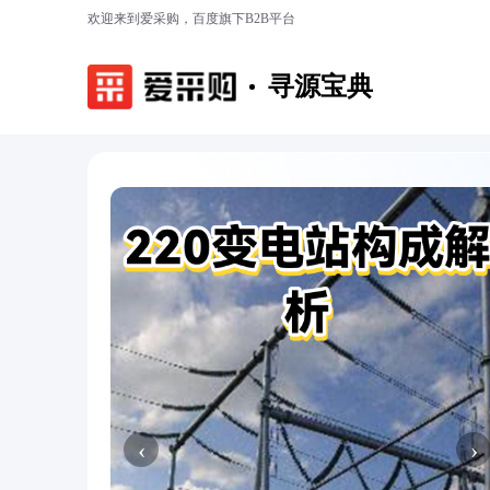
欢迎来到爱采购，百度旗下B2B平台
寻源宝典
‹
›