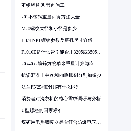
不锈钢通风 管道施工
201不锈钢重量计算方法大全
M20螺纹大径和小径是多少
1-1/4 NPT螺纹参数及底孔尺寸详解
F1010E是什么管？能否用3205或3505代
换
20x40x2镀锌方管单米重量计算与应用
分析
抗渗混凝土中P6和P8膨胀剂分别加多少
法兰PN25和PN16有什么区别
消费者对洗衣机的核心需求调研与分析
U型螺栓的国家标准
煤矿用电热取暖器是否符合防爆电气设
备标准