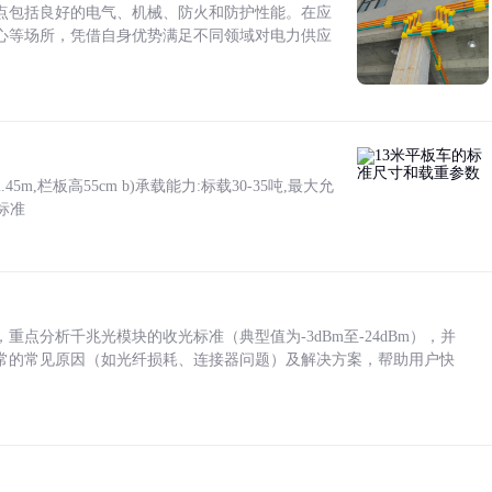
点包括良好的电气、机械、防火和防护性能。在应
心等场所，凭借自身优势满足不同领域对电力供应
5m,栏板高55cm b)承载能力:标载30-35吨,最大允
标准
点分析千兆光模块的收光标准（典型值为-3dBm至-24dBm），并
常的常见原因（如光纤损耗、连接器问题）及解决方案，帮助用户快