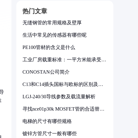
热门文章
无缝钢管的常用规格及壁厚
生活中常见的传感器有哪些呢
PE100管材的含义是什么
工业厂房载重标准：一平方米能承受多
少公斤
CONOSTAN公司简介
C13和C14插头国标与欧标的区别及其
标准解析
导
LGJ-240/30导线参数及载流量解析
靠
寻找nce01p30k MOSFET管的合适替代
型号
电梯的尺寸有哪些规格
镀锌方管尺寸一般有哪些
用