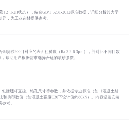
_1/2H状态），结合GB/T 5231-2012标准数据，详细分析其力学
差异，为工业选材提供参考。
砂200目对应的表面粗糙度（Ra 3.2-6.3μm），并对比不同目数
业实践，帮助用户根据需求选择合适的喷砂参数。
力，包括螺杆直径、钻孔尺寸等参数，并依据专业标准（如《混凝土结
方法和典型数值（如混凝土强度C30下设计值约80kN）。内容涵盖安装
员参考。