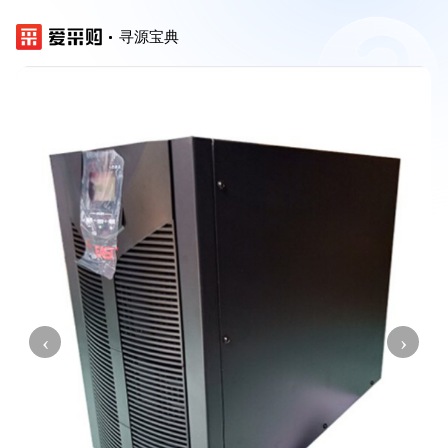
寻源宝典
‹
›